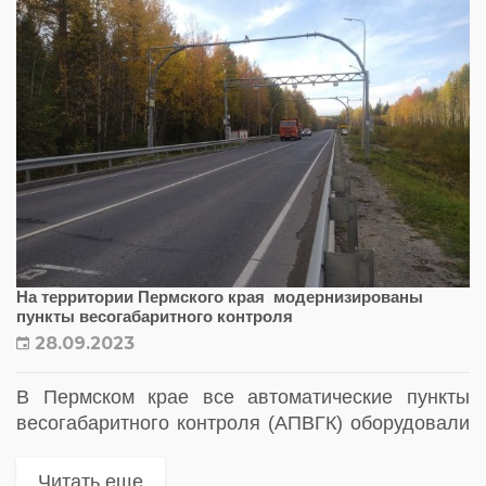
На территории Пермского края модернизированы
пункты весогабаритного контроля
28.09.2023
В Пермском крае все автоматические пункты
весогабаритного контроля (АПВГК) оборудовали
новыми датчиками. Они могут определить вес
большегруза даже если автомобиль полностью
Читать еще