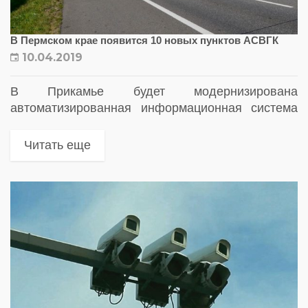
В Пермском крае появится 10 новых пунктов АСВГК
10.04.2019
В Прикамье будет модернизирована
автоматизированная информационная система
весового и габаритного контроля (АСВГК).
Количество автоматизированных комплексов на
Читать еще
трассах увеличат