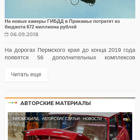
На новые камеры ГИБДД в Прикамье потратят из
бюджета 672 миллиона рублей
06.09.2018
На дорогах Пермского края до конца 2019 года
появятся 56 дополнительных комплексов
фотовидеофиксации и весогабаритного
контроля. Они будут выявлять нарушения
Читать еще
Правил дорожного движения и правил
перемещения грузов. На сайте госзакупок...
АВТОРСКИЕ МАТЕРИАЛЫ
АВТОМОБИЛИ
АВТОРСКИЕ СТАТЬИ
НОВОСТИ