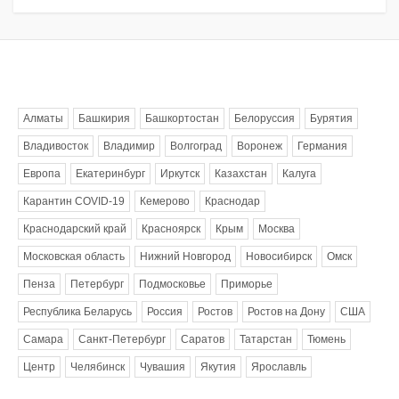
Метки
Алматы
Башкирия
Башкортостан
Белоруссия
Бурятия
Владивосток
Владимир
Волгоград
Воронеж
Германия
Европа
Екатеринбург
Иркутск
Казахстан
Калуга
Карантин COVID-19
Кемерово
Краснодар
Краснодарский край
Красноярск
Крым
Москва
Московская область
Нижний Новгород
Новосибирск
Омск
Пенза
Петербург
Подмосковье
Приморье
Республика Беларусь
Россия
Ростов
Ростов на Дону
США
Самара
Санкт-Петербург
Саратов
Татарстан
Тюмень
Центр
Челябинск
Чувашия
Якутия
Ярославль