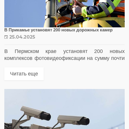
В Прикамье установят 200 новых дорожных камер
25.04.2025
В Пермском крае установят 200 новых
комплексов фотовидеофиксации на сумму почти
2 млрд рублей. Адреса установки новых
комплексов фотовидеофиксации в Пермском
Читать еще
крае — полный список мест, где появятся
камеры