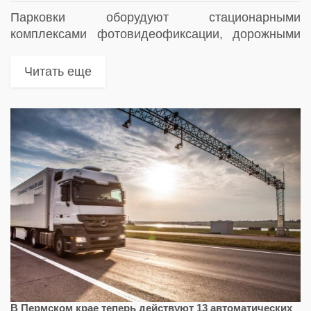
Парковки оборудуют стационарными
комплексами фотовидеофиксации, дорожными
знаками. Комплексы фотовидеофиксации
интегрируют с системой внесения платежей за
Читать еще
парковки и программным обеспечением для
управления дорожным движением
В Пермском крае теперь действуют 13 автоматических