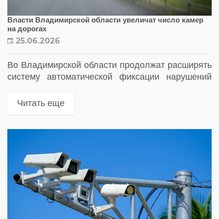
Власти Владимирской области увеличат число камер
на дорогах
25.06.2026
Во Владимирской области продолжат расширять
систему автоматической фиксации нарушений
ПДД. Власти региона рассматривают увеличение
числа дорожных камер как один из ключевых
Читать еще
инструментов повышения безопасности на
дорогах и снижения аварийности