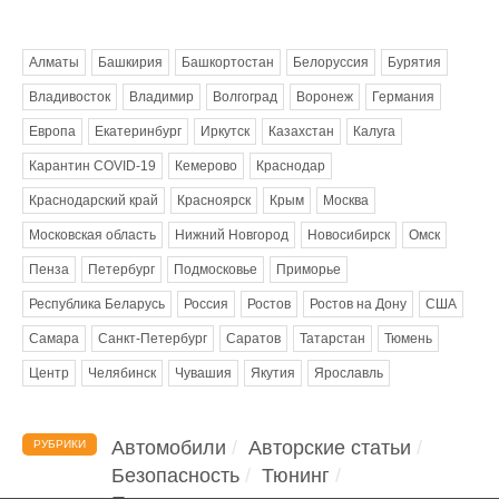
Метки
Алматы
Башкирия
Башкортостан
Белоруссия
Бурятия
Владивосток
Владимир
Волгоград
Воронеж
Германия
Европа
Екатеринбург
Иркутск
Казахстан
Калуга
Карантин COVID-19
Кемерово
Краснодар
Краснодарский край
Красноярск
Крым
Москва
Московская область
Нижний Новгород
Новосибирск
Омск
Пенза
Петербург
Подмосковье
Приморье
Республика Беларусь
Россия
Ростов
Ростов на Дону
США
Самара
Санкт-Петербург
Саратов
Татарстан
Тюмень
Центр
Челябинск
Чувашия
Якутия
Ярославль
Автомобили
Авторские статьи
РУБРИКИ
Безопасность
Тюнинг