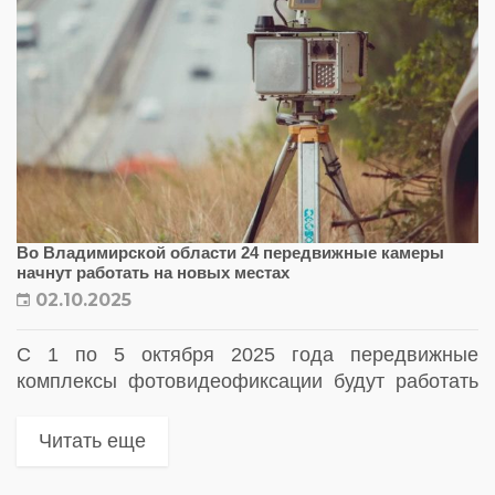
Во Владимирской области 24 передвижные камеры
начнут работать на новых местах
02.10.2025
С 1 по 5 октября 2025 года передвижные
комплексы фотовидеофиксации будут работать
на трассах М-7 «Волга», Р-132 «Золотое кольцо»
и ряде региональных дорог Владимирской
Читать еще
области