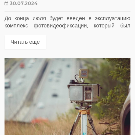
30.07.2024
До конца июля будет введен в эксплуатацию
комплекс фотовидеофиксации, который был
установлен по многочисленным просьбам
жителей г. Владимира
Читать еще