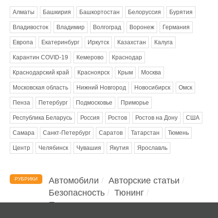
Алматы
Башкирия
Башкортостан
Белоруссия
Бурятия
Владивосток
Владимир
Волгоград
Воронеж
Германия
Европа
Екатеринбург
Иркутск
Казахстан
Калуга
Карантин COVID-19
Кемерово
Краснодар
Краснодарский край
Красноярск
Крым
Москва
Московская область
Нижний Новгород
Новосибирск
Омск
Пенза
Петербург
Подмосковье
Приморье
Республика Беларусь
Россия
Ростов
Ростов на Дону
США
Самара
Санкт-Петербург
Саратов
Татарстан
Тюмень
Центр
Челябинск
Чувашия
Якутия
Ярославль
Автомобили
Авторские статьи
РУБРИКИ
Безопасность
Тюнинг
Помощь водителю