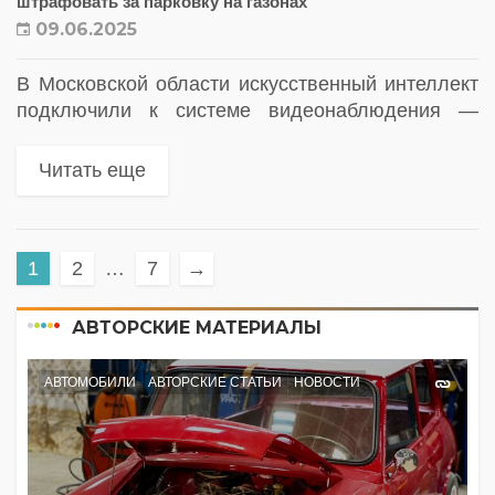
штрафовать за парковку на газонах
09.06.2025
В Московской области искусственный интеллект
подключили к системе видеонаблюдения —
теперь он фиксирует автомобили,
припаркованные на газонах
Читать еще
1
2
…
7
→
АВТОРСКИЕ МАТЕРИАЛЫ
АВТОМОБИЛИ
АВТОРСКИЕ СТАТЬИ
НОВОСТИ