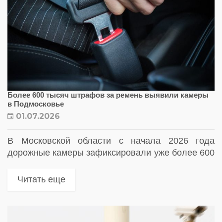
Более 600 тысяч штрафов за ремень выявили камеры
в Подмосковье
01.07.2026
В Московской области с начала 2026 года
дорожные камеры зафиксировали уже более 600
тысяч случаев езды с непристёгнутыми ремнями
безопасности. Это на 23% больше, чем годом
Читать еще
ранее, однако основной причиной...