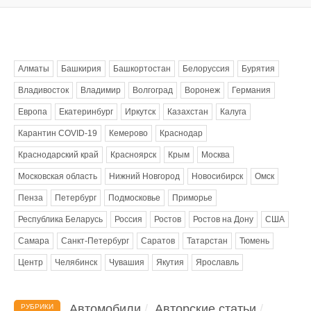
Метки
Алматы
Башкирия
Башкортостан
Белоруссия
Бурятия
Владивосток
Владимир
Волгоград
Воронеж
Германия
Европа
Екатеринбург
Иркутск
Казахстан
Калуга
Карантин COVID-19
Кемерово
Краснодар
Краснодарский край
Красноярск
Крым
Москва
Московская область
Нижний Новгород
Новосибирск
Омск
Пенза
Петербург
Подмосковье
Приморье
Республика Беларусь
Россия
Ростов
Ростов на Дону
США
Самара
Санкт-Петербург
Саратов
Татарстан
Тюмень
Центр
Челябинск
Чувашия
Якутия
Ярославль
Автомобили
Авторские статьи
РУБРИКИ