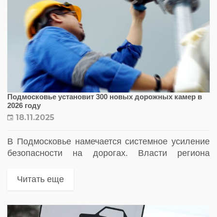
Подмосковье установит 300 новых дорожных камер в
2026 году
18.11.2025
В Подмосковье намечается системное усиление
безопасности на дорогах. Власти региона
планируют к 2026 году установить 300 новых
камер на особенно опасных участках, а также
Читать еще
заменить около 1 300 устаревших комплексов и...