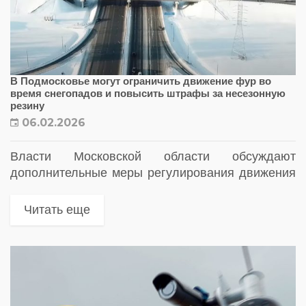
В Подмосковье могут ограничить движение фур во
время снегопадов и повысить штрафы за несезонную
резину
06.02.2026
Власти Московской области обсуждают
дополнительные меры регулирования движения
большегрузного транспорта в зимний период. В
частности, предлагается временно ограничивать
Читать еще
проезд фур во время сильных снегопадов, а
также пересмотреть размер штрафов за...