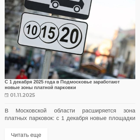
С 1 декабря 2025 года в Подмосковье заработают
новые зоны платной парковки
01.11.2025
В Московской области расширяется зона
платных парковок: с 1 декабря новые площадки
появятся более чем на тридцати региональных
дорогах. Проект охватит двадцать городов
Читать еще