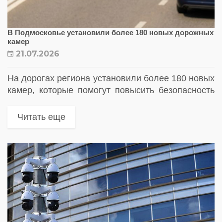
В Подмосковье установили более 180 новых дорожных
камер
21.07.2026
На дорогах региона установили более 180 новых
камер, которые помогут повысить безопасность
дорожного движения и снизить количество ДТП.
Об этом сообщило Министерство транспорта и
Читать еще
дорожной инфраструктуры Московской области