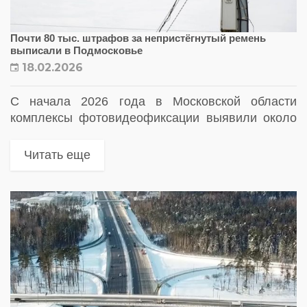
Почти 80 тыс. штрафов за непристёгнутый ремень
выписали в Подмосковье
18.02.2026
С начала 2026 года в Московской области
комплексы фотовидеофиксации выявили около
80 тысяч случаев непристёгнутых ремней
безопасности у водителей и пассажиров
Читать еще