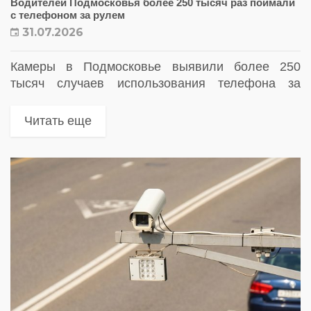
Водителей Подмосковья более 250 тысяч раз поймали
с телефоном за рулем
31.07.2026
Камеры в Подмосковье выявили более 250
тысяч случаев использования телефона за
рулем. В регионе продолжают усиливать
автоматический контроль за соблюдением ПДД,
Читать еще
а также увеличивают количество комплексов
фотовидеофиксации на дорогах.