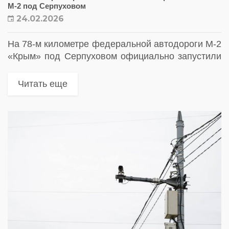
М-2 под Серпуховом
24.02.2026
На 78-м километре федеральной автодороги М-2
«Крым» под Серпуховом официально запустили
в работу новый комплекс фотовидеофиксации
нарушений ПДД с расширенными возможностями
Читать еще
контроля безопасности дорожного движения