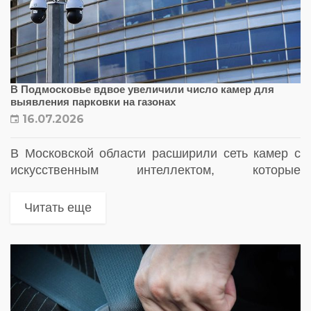
В Подмосковье вдвое увеличили число камер для
выявления парковки на газонах
16.07.2026
В Московской области расширили сеть камер с
искусственным интеллектом, которые
автоматически выявляют автомобили,
припаркованные на газонах. Количество
Читать еще
комплексов увеличили в два раза