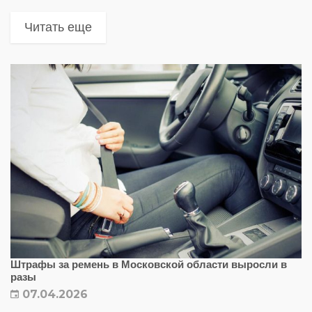
парковкой грузовиков во дворах жилых домов и
на внутриквартальных территориях. Новая
Читать еще
цифровая система работает на базе комплекса...
Штрафы за ремень в Московской области выросли в
разы
07.04.2026