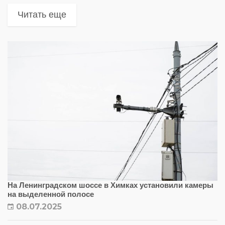
в трёх городах: Сергиевом Посаде,
Читать еще
Долгопрудном и Жуковском. В общей сложности
здесь будет...
На Ленинградском шоссе в Химках установили камеры
на выделенной полосе
08.07.2025