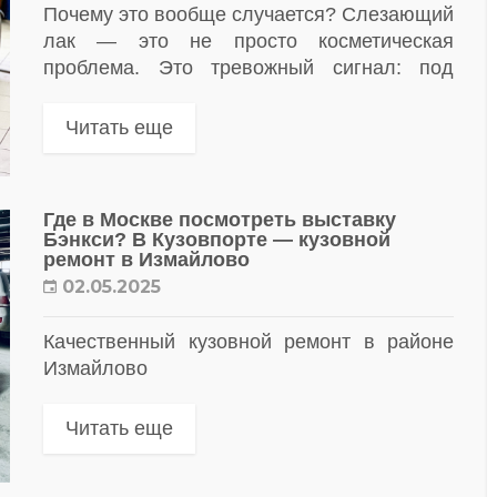
Почему это вообще случается? Слезающий
лак — это не просто косметическая
проблема. Это тревожный сигнал: под
покрытие уже попадает влага, грязь, а
через пару месяцев появятся вздутия,
Читать еще
коррозия и ржавчина....
Где в Москве посмотреть выставку
Бэнкси? В Кузовпорте — кузовной
ремонт в Измайлово
02.05.2025
Качественный кузовной ремонт в районе
Измайлово
Читать еще