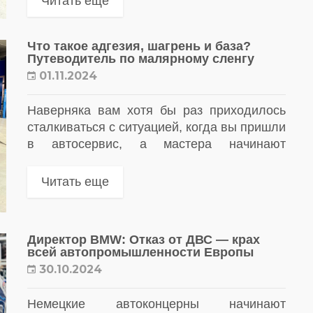
Читать еще
Что такое адгезия, шагрень и база?
Путеводитель по малярному сленгу
01.11.2024
Наверняка вам хотя бы раз приходилось
сталкиваться с ситуацией, когда вы пришли
в автосервис, а мастера начинают
использовать термины, которые не всем
понятны. Если вы когда-либо обращались
Читать еще
за покраской автомобиля,...
Директор BMW: Отказ от ДВС — крах
всей автопромышленности Европы
30.10.2024
Немецкие автоконцерны начинают