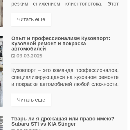
резким снижением клиентопотока. Этот
процесс развивался поэтапно, каждое
событие запускало следующую волну
Читать еще
проблем, усиливая кризис в отрасли.
Многие...
Опыт и профессионализм Кузовпорт:
Кузовной ремонт и покраска
автомобилей
03.03.2025
Кузовпорт – это команда профессионалов,
специализирующаяся на кузовном ремонте
и покраске автомобилей любой сложности.
Мы работаем с широким спектром марок и
моделей, используя современное
Читать еще
оборудование и технологии. Наш опыт
позволяет...
Тварь ли я дрожащая или право имею?
Subaru STI vs KIA Stinger