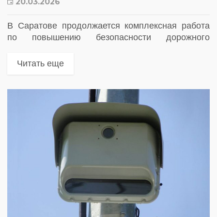
20.03.2026
В Саратове продолжается комплексная работа
по повышению безопасности дорожного
движения, при этом ключевой акцент власти
делают на установке новых камер фиксации
Читать еще
нарушений. Соответствующие решения приняты
на уровне городской администрации и...