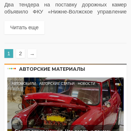
Два тендера на поставку дорожных камер
объявило ФКУ «Нижне-Волжское управление
федеральных автомобильных дорог
Федерального дорожного агентства»
Читать еще
1
2
→
АВТОРСКИЕ МАТЕРИАЛЫ
АВТОМОБИЛИ
АВТОРСКИЕ СТАТЬИ
НОВОСТИ