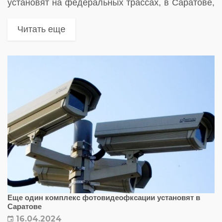
установят на федеральных трассах, в Саратове,
Энгельсе, Балакове, а также других крупных
населенных пунктах области
Читать еще
Еще один комплекс фотовидеофксации установят в
Саратове
16.04.2024