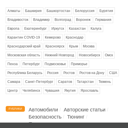
Метки
Алматы
Башкирия
Башкортостан
Белоруссия
Бурятия
Владивосток
Владимир
Волгоград
Воронеж
Германия
Европа
Екатеринбург
Иркутск
Казахстан
Калуга
Карантин COVID-19
Кемерово
Краснодар
Краснодарский край
Красноярск
Крым
Москва
Московская область
Нижний Новгород
Новосибирск
Омск
Пенза
Петербург
Подмосковье
Приморье
Республика Беларусь
Россия
Ростов
Ростов на Дону
США
Самара
Санкт-Петербург
Саратов
Татарстан
Тюмень
Центр
Челябинск
Чувашия
Якутия
Ярославль
Автомобили
Авторские статьи
РУБРИКИ
Безопасность
Тюнинг
Помощь водителю