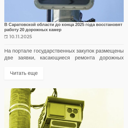
В Саратовской области до конца 2025 года восстановят
работу 20 дорожных камер
10.11.2025
На портале государственных закупок размещены
две заявки, касающиеся ремонта дорожных
камер в регионе. До 15 декабря 2025 года
планируется вернуть в строй камеры «Вокорд-
Читать еще
Трафик» и «Лобачевский» на ключевых трассах
и...