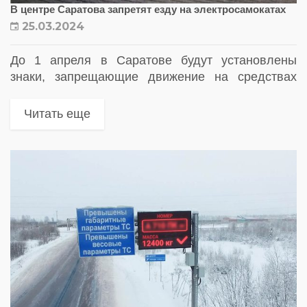
В центре Саратова запретят езду на электросамокатах
25.03.2024
До 1 апреля в Саратове будут установлены
знаки, запрещающие движение на средствах
индивидуальной мобильности (СИМ) на
некоторых улицах в центре города
Читать еще