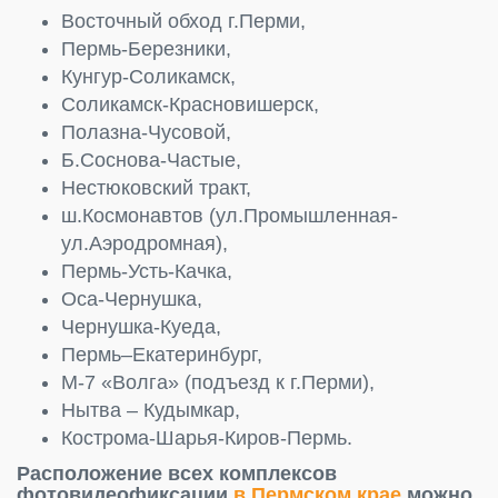
Восточный обход г.Перми,
Пермь-Березники,
Кунгур-Соликамск,
Соликамск-Красновишерск,
Полазна-Чусовой,
Б.Соснова-Частые,
Нестюковский тракт,
ш.Космонавтов (ул.Промышленная-
ул.Аэродромная),
Пермь-Усть-Качка,
Оса-Чернушка,
Чернушка-Куеда,
Пермь–Екатеринбург,
М-7 «Волга» (подъезд к г.Перми),
Нытва – Кудымкар,
Кострома-Шарья-Киров-Пермь.
Расположение всех комплексов
фотовидеофиксации
в Пермском крае
можно