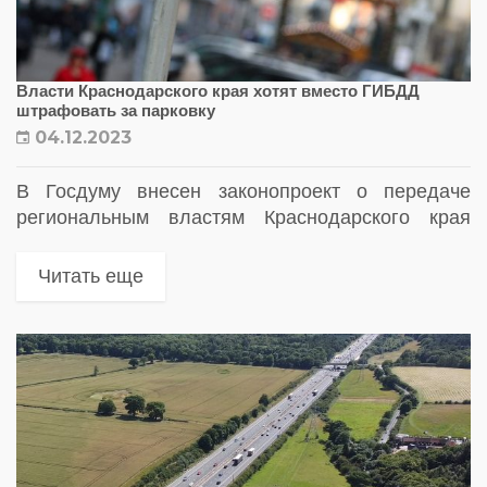
Власти Краснодарского края хотят вместо ГИБДД
штрафовать за парковку
04.12.2023
В Госдуму внесен законопроект о передаче
региональным властям Краснодарского края
полномочий по контролю за соблюдением
правил парковки. Автором инициативы
Читать еще
выступило Заксобрание Краснодарского края.