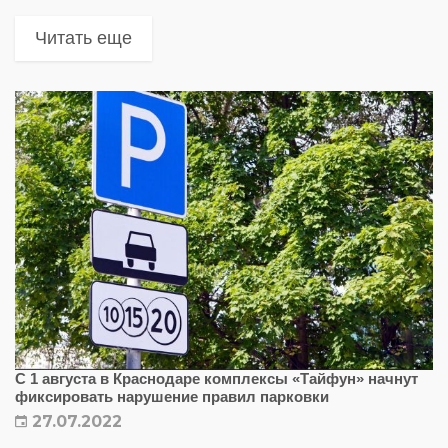
дорог М4 «Дон», Краснодар–Славянск-на-
Кубани–Темрюк, Джубга-Сочи, и других.
Читать еще
С 1 августа в Краснодаре комплексы «Тайфун» начнут
фиксировать нарушение правил парковки
27.07.2022