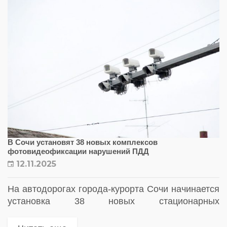
В Сочи установят 38 новых комплексов
фотовидеофиксации нарушений ПДД
12.11.2025
На автодорогах города-курорта Сочи начинается
установка 38 новых стационарных
автоматических комплексов фотовидеофиксации
нарушений правил дорожного движения