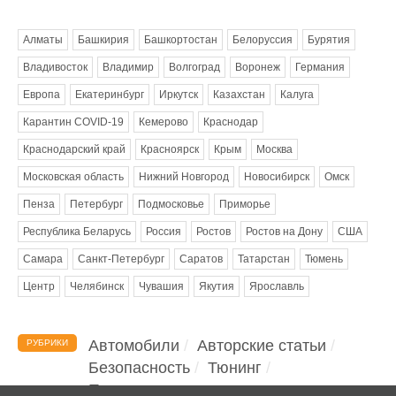
Метки
Алматы
Башкирия
Башкортостан
Белоруссия
Бурятия
Владивосток
Владимир
Волгоград
Воронеж
Германия
Европа
Екатеринбург
Иркутск
Казахстан
Калуга
Карантин COVID-19
Кемерово
Краснодар
Краснодарский край
Красноярск
Крым
Москва
Московская область
Нижний Новгород
Новосибирск
Омск
Пенза
Петербург
Подмосковье
Приморье
Республика Беларусь
Россия
Ростов
Ростов на Дону
США
Самара
Санкт-Петербург
Саратов
Татарстан
Тюмень
Центр
Челябинск
Чувашия
Якутия
Ярославль
Автомобили
Авторские статьи
РУБРИКИ
Безопасность
Тюнинг
Помощь водителю