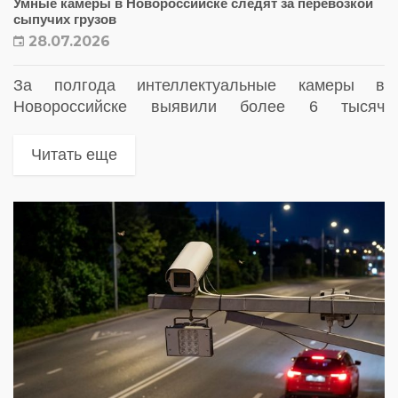
Умные камеры в Новороссийске следят за перевозкой
сыпучих грузов
28.07.2026
За полгода интеллектуальные камеры в
Новороссийске выявили более 6 тысяч
нарушений, связанных с парковкой, перевозкой
сыпучих грузов и обращением с отходами.
Читать еще
Общая сумма начисленных штрафов превысила
14 млн рублей