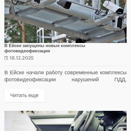
В Ейске запущены новые комплексы
фотовидеофиксации
18.12.2025
В Ейске начали работу современные комплексы
фотовидеофиксации нарушений ПДД,
установленные в рамках национального проекта
«Инфраструктура для жизни»
Читать еще