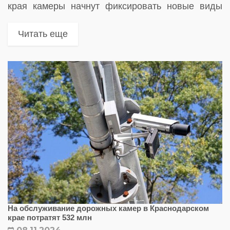
края камеры начнут фиксировать новые виды
нарушений ПДД. Теперь водителей будут
штрафовать за непристёгнутый ремень
Читать еще
безопасности, разговор по телефону за рулём
и...
На обслуживание дорожных камер в Краснодарском
крае потратят 532 млн