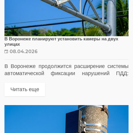
В Воронеже планируют установить камеры на двух
улицах
08.04.2026
В Воронеже продолжится расширение системы
автоматической фиксации нарушений ПДД:
региональные власти планируют установить еще
два комплекса фотовидеофиксации
Читать еще