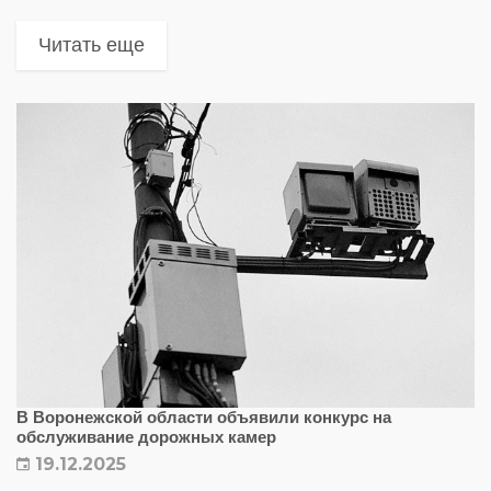
материале — список адресов автоматических
пунктов весогабаритного контроля на
Читать еще
региональных и федеральных трассах
В Воронежской области объявили конкурс на
обслуживание дорожных камер
19.12.2025