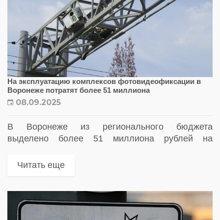
На эксплуатацию комплексов фотовидеофиксации в
Воронеже потратят более 51 миллиона
08.09.2025
В Воронеже из регионального бюджета
выделено более 51 миллиона рублей на
обеспечение работы системы автоматической
фиксации нарушений ПДД «КРИС-Воронеж»
Читать еще