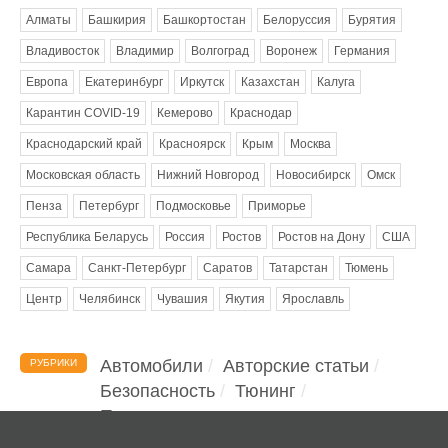
Алматы
Башкирия
Башкортостан
Белоруссия
Бурятия
Владивосток
Владимир
Волгоград
Воронеж
Германия
Европа
Екатеринбург
Иркутск
Казахстан
Калуга
Карантин COVID-19
Кемерово
Краснодар
Краснодарский край
Красноярск
Крым
Москва
Московская область
Нижний Новгород
Новосибирск
Омск
Пенза
Петербург
Подмосковье
Приморье
Республика Беларусь
Россия
Ростов
Ростов на Дону
США
Самара
Санкт-Петербург
Саратов
Татарстан
Тюмень
Центр
Челябинск
Чувашия
Якутия
Ярославль
Автомобили
Авторские статьи
РУБРИКИ
Безопасность
Тюнинг
Помощь водителю