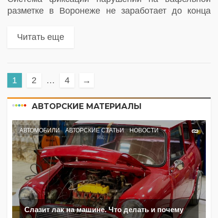
разметке в Воронеже не заработает до конца
2025 года — камеры требуют серьёзной
модернизации. Пока водителей не будут
Читать еще
штрафовать, несмотря на нанесённую разметку
1
2
…
4
→
АВТОРСКИЕ МАТЕРИАЛЫ
АВТОМОБИЛИ
АВТОРСКИЕ СТАТЬИ
НОВОСТИ
Слазит лак на машине. Что делать и почему