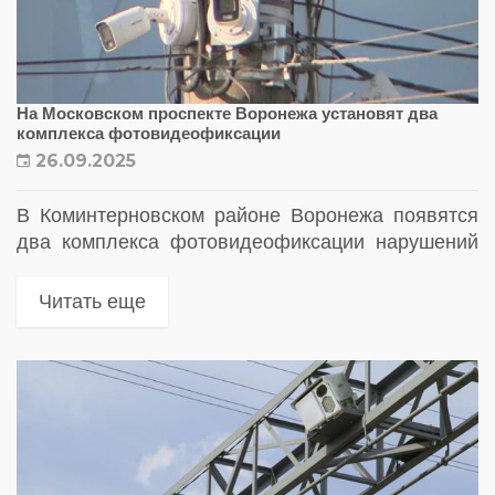
На Московском проспекте Воронежа установят два
комплекса фотовидеофиксации
26.09.2025
В Коминтерновском районе Воронежа появятся
два комплекса фотовидеофиксации нарушений
ПДД. Камеры разместят на выделенных полосах
для общественного транспорта на Московском
Читать еще
проспекте