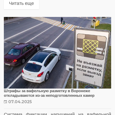
населенных пунктах будут установлены новые
Читать еще
камеры, направленные на повышение
безопасности и снижение аварийности на
дорогах
Штрафы за вафельную разметку в Воронеже
откладываются из-за неподготовленных камер
07.04.2025
Система фиксации нарушений на вафельной