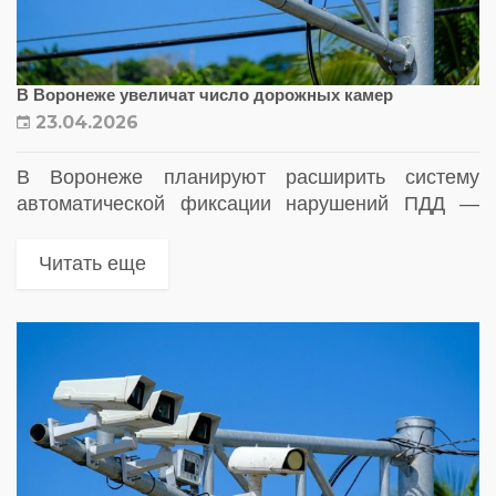
В Воронеже увеличат число дорожных камер
23.04.2026
В Воронеже планируют расширить систему
автоматической фиксации нарушений ПДД —
новые камеры могут появиться сразу на
нескольких участках город
Читать еще