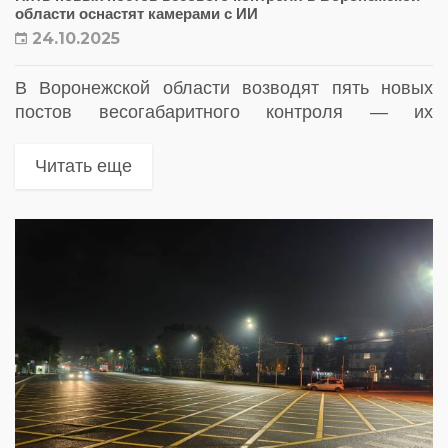
области оснастят камерами с ИИ
24.10.2025
В Воронежской области возводят пять новых
постов весогабаритного контроля — их
оборудуют десятью камерами с искусственным
интеллектом. Умные комплексы будут
Читать еще
отслеживать фуры, фиксировать перегруз и
нарушения номеров, помогая снизить износ...