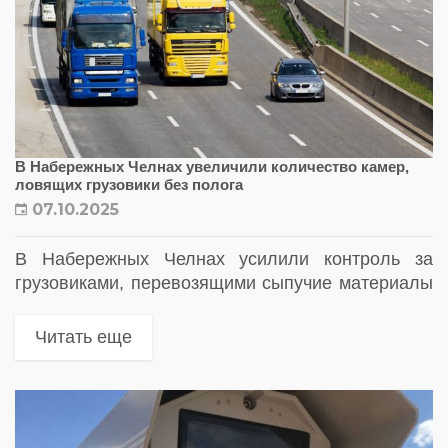
В Набережных Челнах увеличили количество камер,
ловящих грузовики без полога
07.10.2025
В Набережных Челнах усилили контроль за
грузовиками, перевозящими сыпучие материалы
без полога. В городе установили семь новых
программно-аппаратных комплексов «Страж»,
Читать еще
которые автоматически фиксируют
административные нарушения, включая
перевозку грузов без тента.