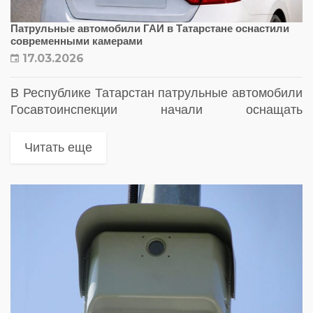
Патрульные автомобили ГАИ в Татарстане оснастили
современными камерами
17.03.2026
В Республике Татарстан патрульные автомобили
Госавтоинспекции начали оснащать
современными мобильными комплексами
автоматической фиксации нарушений правил
Читать еще
дорожного движения