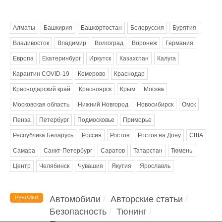
Метки
Алматы
Башкирия
Башкортостан
Белоруссия
Бурятия
Владивосток
Владимир
Волгоград
Воронеж
Германия
Европа
Екатеринбург
Иркутск
Казахстан
Калуга
Карантин COVID-19
Кемерово
Краснодар
Краснодарский край
Красноярск
Крым
Москва
Московская область
Нижний Новгород
Новосибирск
Омск
Пенза
Петербург
Подмосковье
Приморье
Республика Беларусь
Россия
Ростов
Ростов на Дону
США
Самара
Санкт-Петербург
Саратов
Татарстан
Тюмень
Центр
Челябинск
Чувашия
Якутия
Ярославль
Автомобили
Авторские статьи
РУБРИКИ
Безопасность
Тюнинг