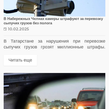
В Набережных Челнах камеры штрафуют за перевозку
сыпучих грузов без полога
10.02.2025
В Татарстане за нарушения при перевозке
сыпучих грузов грозят миллионные штрафы.
Правонарушения автоматически фиксируют
дорожные камеры
Читать еще