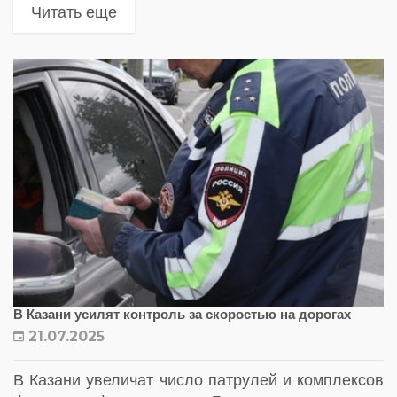
и снизить количество ДТП
Читать еще
В Казани усилят контроль за скоростью на дорогах
21.07.2025
В Казани увеличат число патрулей и комплексов