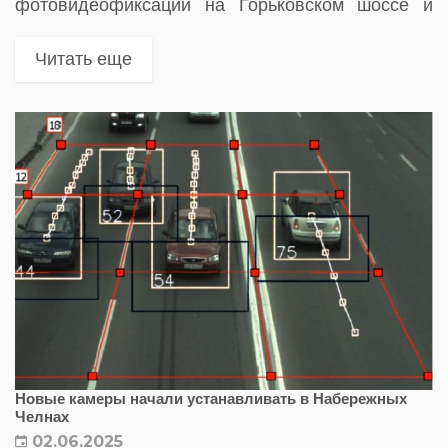
фотовидеофиксации на Горьковском шоссе и
Вознесенском тракте. Меры направлены на
снижение аварийности и предотвращение
Читать еще
нарушений скоростного режима на проблемных
участках города
Новые камеры начали устанавливать в Набережных
Челнах
02.06.2025