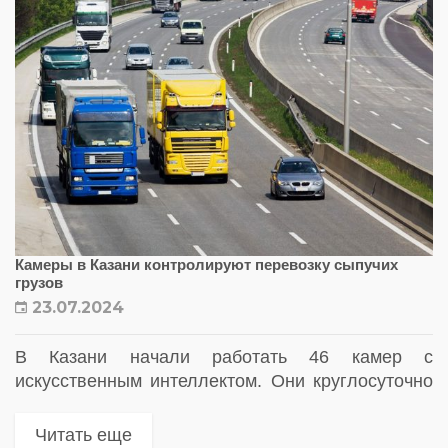
Камеры в Казани контролируют перевозку сыпучих
грузов
23.07.2024
В Казани начали работать 46 камер с
искусственным интеллектом. Они круглосуточно
фиксируют самосвалы, которые перевозят
сыпучие грузы и мусор без полога
Читать еще