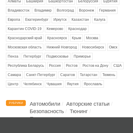
Алматы
Башкирия
Башкортостан
Белоруссия
Бурятия
Владивосток
Владимир
Волгоград
Воронеж
Германия
Европа
Екатеринбург
Иркутск
Казахстан
Калуга
Карантин COVID-19
Кемерово
Краснодар
Краснодарский край
Красноярск
Крым
Москва
Московская область
Нижний Новгород
Новосибирск
Омск
Пенза
Петербург
Подмосковье
Приморье
Республика Беларусь
Россия
Ростов
Ростов на Дону
США
Самара
Санкт-Петербург
Саратов
Татарстан
Тюмень
Центр
Челябинск
Чувашия
Якутия
Ярославль
Автомобили
Авторские статьи
РУБРИКИ
Безопасность
Тюнинг
Помощь водителю