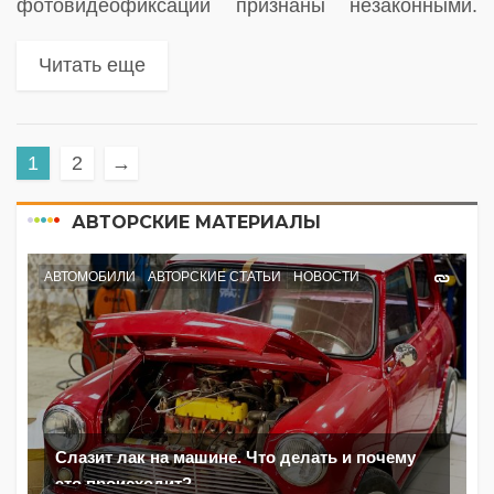
фотовидеофиксации признаны незаконными.
Арбитражный суд Москвы полностью отклонил
иск Главного управления организации торгов
Читать еще
Самарской области к ФАС. Кто все же будет
устанавливать камеры в...
1
2
→
АВТОРСКИЕ МАТЕРИАЛЫ
АВТОМОБИЛИ
АВТОРСКИЕ СТАТЬИ
НОВОСТИ
Слазит лак на машине. Что делать и почему
это происходит?