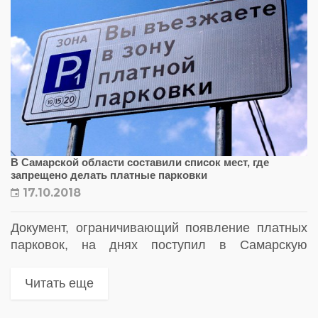
В Самарской области составили список мест, где
запрещено делать платные парковки
17.10.2018
Документ, ограничивающий появление платных
парковок, на днях поступил в Самарскую
губернскую думу. Платные парковки запретят
размещать рядом с домами и больницами. Также
Читать еще
парковка будет бесплатной в выходные и
праздничные дни