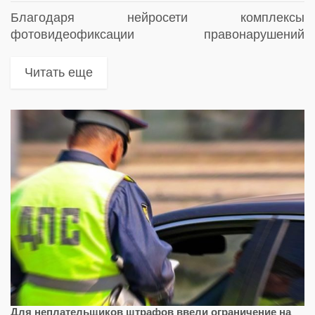
Благодаря нейросети комплексы
фотовидеофиксации правонарушений
распознают отсутствие ремня на водителе и
пассажирах даже в темное время суток
Читать еще
Для неплательщиков штрафов ввели ограничение на