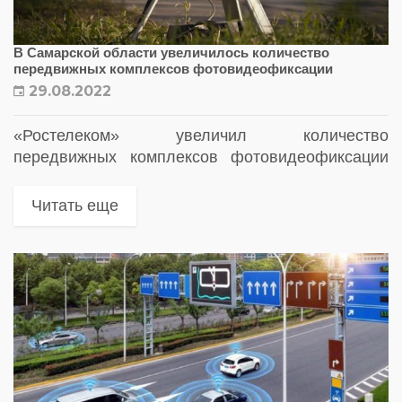
В Самарской области увеличилось количество
передвижных комплексов фотовидеофиксации
29.08.2022
«Ростелеком» увеличил количество
передвижных комплексов фотовидеофиксации
на дорогах Самарской области с 30 до 62.
Данные о нарушениях поступают в систему МВД
Читать еще
«Паутина»