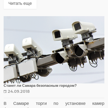
ПДД, выписанные с помощью автоматических
Читать еще
комплексов видеофиксации
Станет ли Самара безопасным городом?
24.09.2018
В Самаре торги по установке камер