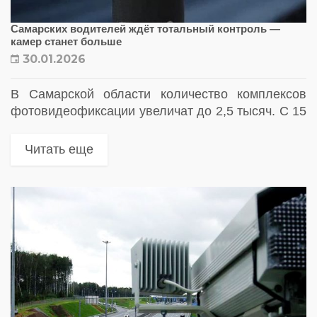
Самарских водителей ждёт тотальный контроль —
камер станет больше
30.01.2026
В Самарской области количество комплексов
фотовидеофиксации увеличат до 2,5 тысяч. С 15
февраля мобильные камеры начнут работать
круглосуточно, фиксируя нарушения ПДД без
Читать еще
перерывов.