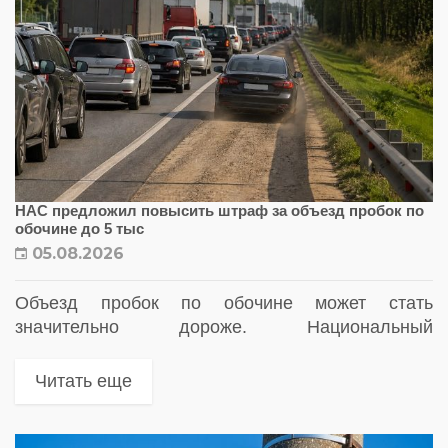
НАС предложил повысить штраф за объезд пробок по
обочине до 5 тыс
05.08.2026
Объезд пробок по обочине может стать
значительно дороже. Национальный
автомобильный союз (НАС) предложил
увеличить штраф до 5 тысяч рублей
Читать еще