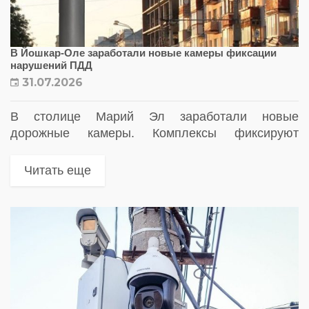
В Йошкар-Оле заработали новые камеры фиксации
нарушений ПДД
31.07.2026
В столице Марий Эл заработали новые
дорожные камеры. Комплексы фиксируют
превышение скорости и нарушения правил
остановки и стоянки автомобилей
Читать еще