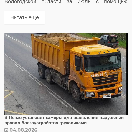
Вологодской области за июль с помощью
комплексов «Кордон.Про» МД-Р. Оборудование
также помогает находить автомобили,
Читать еще
находящиеся в розыске
В Пензе установят камеры для выявления нарушений
правил благоустройства грузовиками
04.08.2026