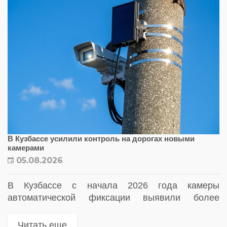
В Кузбассе усилили контроль на дорогах новыми
камерами
05.08.2026
В Кузбассе с начала 2026 года камеры
автоматической фиксации выявили более
миллиона нарушений ПДД. Для усиления
контроля на дорогах в регионе ввели в
Читать еще