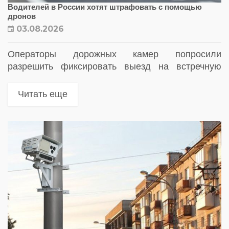
Водителей в России хотят штрафовать с помощью
дронов
03.08.2026
Операторы дорожных камер попросили
разрешить фиксировать выезд на встречную
полосу и другие нарушения ПДД при помощи
беспилотников в автоматическом режиме
Читать еще