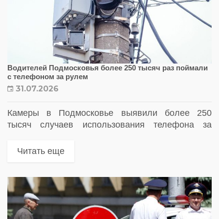
Водителей Подмосковья более 250 тысяч раз поймали
с телефоном за рулем
31.07.2026
Камеры в Подмосковье выявили более 250
тысяч случаев использования телефона за
рулем. В регионе продолжают усиливать
автоматический контроль за соблюдением ПДД,
Читать еще
а также увеличивают количество комплексов
фотовидеофиксации на дорогах.