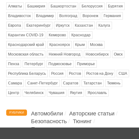
Алматы
Башкирия
Башкортостан
Белоруссия
Бурятия
Владивосток
Владимир
Волгоград
Воронеж
Германия
Европа
Екатеринбург
Иркутск
Казахстан
Калуга
Карантин COVID-19
Кемерово
Краснодар
Краснодарский край
Красноярск
Крым
Москва
Московская область
Нижний Новгород
Новосибирск
Омск
Пенза
Петербург
Подмосковье
Приморье
Республика Беларусь
Россия
Ростов
Ростов на Дону
США
Самара
Санкт-Петербург
Саратов
Татарстан
Тюмень
Центр
Челябинск
Чувашия
Якутия
Ярославль
Автомобили
Авторские статьи
РУБРИКИ
Безопасность
Тюнинг
Помощь водителю