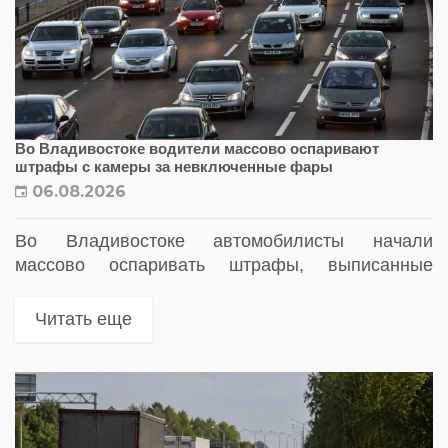
Во Владивостоке водители массово оспаривают
штрафы с камеры за невключенные фары
06.08.2026
Во Владивостоке автомобилисты начали
массово оспаривать штрафы, выписанные
комплексом фотовидеофиксации на
Некрасовском путепроводе
Читать еще