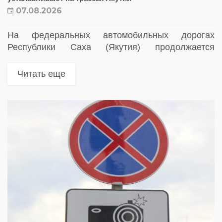
07.08.2026
На федеральных автомобильных дорогах
Республики Саха (Якутия) продолжается
расширение сети комплексов автоматической
фотовидеофиксации нарушений правил
Читать еще
дорожного движения