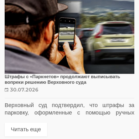
Штрафы с «Паркнетов» продолжают выписывать
вопреки решению Верховного суда
30.07.2026
Верховный суд подтвердил, что штрафы за
парковку, оформленные с помощью ручных
планшетов, не соответствуют требованиям
закона. Однако региональные власти по-
Читать еще
прежнему применяют такие комплексы для