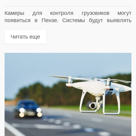
Камеры для контроля грузовиков могут
появиться в Пензе. Системы будут выявлять
нарушения правил благоустройства, в том числе
движение большегрузов с незакрытым пологом
Читать еще
кузовом. Инициативу озвучил глава города Олег
Денисов