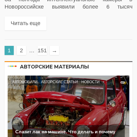
Новороссийске выявили более 6 тысяч
нарушений, связанных с парковкой, перевозкой
сыпучих грузов и обращением с отходами.
Читать еще
Общая сумма начисленных штрафов превысила
14 млн рублей
1
2
…
151
→
АВТОРСКИЕ МАТЕРИАЛЫ
АВТОМОБИЛИ
АВТОРСКИЕ СТАТЬИ
НОВОСТИ
Слазит лак на машине. Что делать и почему