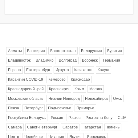
Метки
Алматы
Башкирия
Башкортостан
Белоруссия
Бурятия
Владивосток
Владимир
Волгоград
Воронеж
Германия
Европа
Екатеринбург
Иркутск
Казахстан
Калуга
Карантин COVID-19
Кемерово
Краснодар
Краснодарский край
Красноярск
Крым
Москва
Московская область
Нижний Новгород
Новосибирск
Омск
Пенза
Петербург
Подмосковье
Приморье
Республика Беларусь
Россия
Ростов
Ростов на Дону
США
Самара
Санкт-Петербург
Саратов
Татарстан
Тюмень
Центр
Челябинск
Чувашия
Якутия
Ярославль