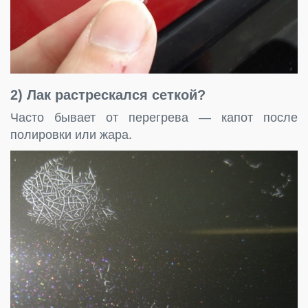
2) Лак
растрескался сеткой
?
Часто бывает от перегрева — капот после
полировки или жара.