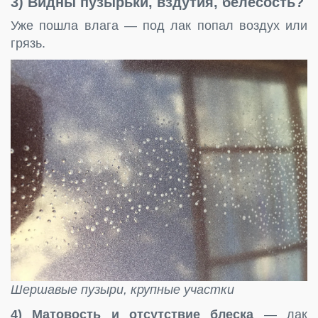
3) Видны
пузырьки, вздутия, белёсость
?
Уже пошла влага — под лак попал воздух или
грязь.
Шершавые пузыри, крупные участки
4) Матовость и отсутствие блеска
— лак