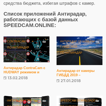
средства бюджета, избегая штрафов с камер.
Список приложений Антирадар,
работающих с базой данных
SPEEDCAM.ONLINE:
CONTRACAM
АНТИРАДАР ОТ КАМЕРЫ
ГИБДД 2019
ПО АНТИРАДАР
ПО АНТИРАДАР
Антирадар ContraCam с
Антирадар от камеры
HUDWAY режимом и
ГИБДД 2019 –
оффлайн картами —
13.02.2018
Приложение для iPhone и
Приложение для iPhone и
27.01.2018
iPad
iPad
АНТИРАДАР СТРЕЛКА
SPEEDCAM DOWNLOADER