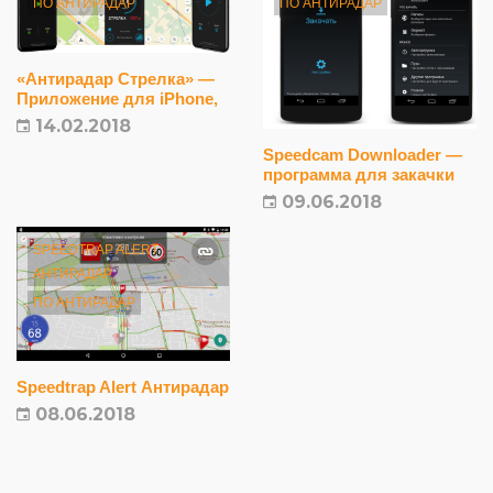
ПО АНТИРАДАР
ПО АНТИРАДАР
«Антирадар Стрелка» —
Приложение для iPhone,
iPad, Android и Windows
14.02.2018
Phone
Speedcam Downloader —
программа для закачки
спидкамов
09.06.2018
SPEEDTRAP ALERT
АНТИРАДАР
ПО АНТИРАДАР
Speedtrap Alert Антирадар
08.06.2018