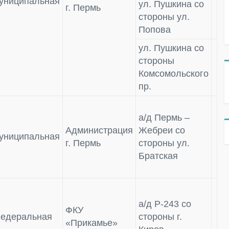
униципальная
ул. Пушкина со
г. Пермь
стороны ул.
Попова
ул. Пушкина со
стороны
Комсомольского
пр.
а/д Пермь –
Администрация
Жебреи со
униципальная
г. Пермь
стороны ул.
Братская
а/д Р-243 со
ФКУ
едеральная
стороны г.
«Прикамье»