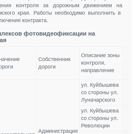
ечения контроля за дорожным движением на
мского края. Работы необходимо выполнить в
лючения контракта.
плексов фотовидеофиксации на
рая
Описание зоны
начение
Собственник
контроля,
ороги
дороги
направление
ул. Куйбышева
со стороны ул.
Луначарского
ул. Куйбышева
со стороны ул.
Революции
Администрация