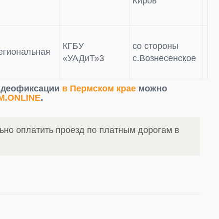
Киров
КГБУ
со стороны
егиональная
«УАДиТ»3
с.Вознесенское
идеофиксации
в Пермском крае
можно
M.ONLINE
.
ьно оплатить проезд по платным дорогам в