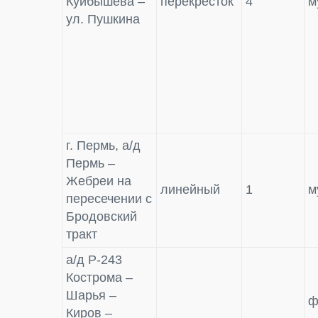
Куйбышева –
перекресток
4
м
ул. Пушкина
г. Пермь, а/д
Пермь –
Жебреи на
линейный
1
м
пересечении с
Бродовский
тракт
а/д Р-243
Кострома –
Шарья –
ф
Киров –