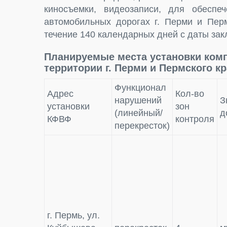
киносъемки, видеозаписи, для обесп
автомобильных дорогах г. Перми и Пер
течение 140 календарных дней c даты зак
Планируемые места установки ком
территории г. Перми и Пермского к
Функционал
Адрес
Кол-во
нарушений
З
установки
зон
(линейный/
д
КФВФ
контроля
перекресток)
г. Пермь, ул.