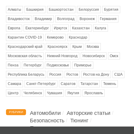
Алматы
Башкирия
Башкортостан
Белоруссия
Бурятия
Владивосток
Владимир
Волгоград
Воронеж
Германия
Европа
Екатеринбург
Иркутск
Казахстан
Калуга
Карантин COVID-19
Кемерово
Краснодар
Краснодарский край
Красноярск
Крым
Москва
Московская область
Нижний Новгород
Новосибирск
Омск
Пенза
Петербург
Подмосковье
Приморье
Республика Беларусь
Россия
Ростов
Ростов на Дону
США
Самара
Санкт-Петербург
Саратов
Татарстан
Тюмень
Центр
Челябинск
Чувашия
Якутия
Ярославль
Автомобили
Авторские статьи
РУБРИКИ
Безопасность
Тюнинг
Помощь водителю