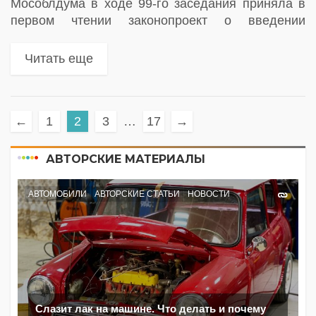
Мособлдума в ходе 99-го заседания приняла в
первом чтении законопроект о введении
штрафов за неоплату проезда по платным
дорогам. Какие штрафы ждут автомобилистов
Читать еще
←
1
2
3
…
17
→
АВТОРСКИЕ МАТЕРИАЛЫ
АВТОМОБИЛИ
АВТОРСКИЕ СТАТЬИ
НОВОСТИ
Слазит лак на машине. Что делать и почему