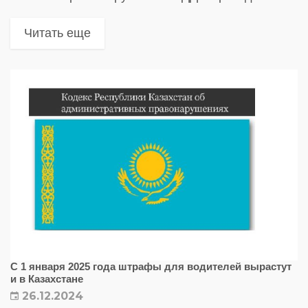
Владимир Путин подписал законопроект,
вносящий поправки в Кодекс РФ об
Читать еще
административных правонарушениях
С 1 января 2025 года штрафы для водителей вырастут
и в Казахстане
26.12.2024