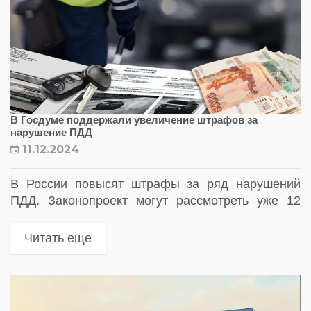
В Госдуме поддержали увеличение штрафов за
нарушение ПДД
11.12.2024
В России повысят штрафы за ряд нарушений
ПДД. Законопроект могут рассмотреть уже 12
декабря. В случае принятия поправок изменения
вступят в силу 1 января 2025 года
Читать еще