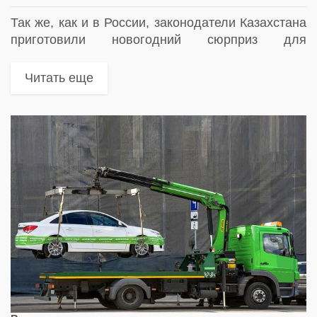
Так же, как и в России, законодатели Казахстана
приготовили новогодний сюрприз для
водителей. В новом году в РК увеличивают
размер месячного расчётного показателя (МРП)
Читать еще
на 6.5 %. С 1 января...