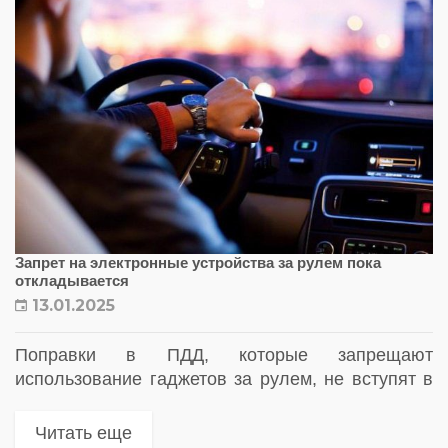
Запрет на электронные устройства за рулем пока
откладывается
13.01.2025
Поправки в ПДД, которые запрещают
использование гаджетов за рулем, не вступят в
силу с 1 марта 2025 года. Формулировка,
предложенная Минтрансом, требует серьезных
Читать еще