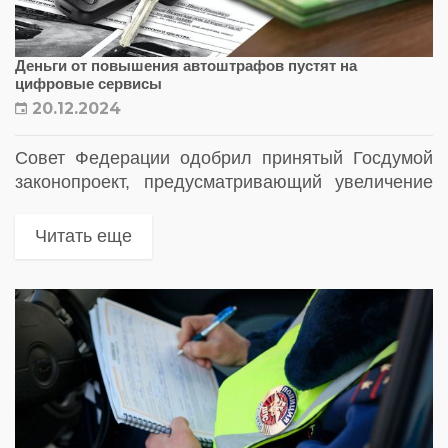
Деньги от повышения автоштрафов пустят на
цифровые сервисы
20.12.2024
Совет Федерации одобрил принятый Госдумой
законопроект, предусматривающий увеличение
штрафов для водителей. Кроме увеличения
штрафов будет сокращена скидка на быструю
Читать еще
оплату постановлений с нынешних 50% до 25%.
Средства, которые будут поступать...