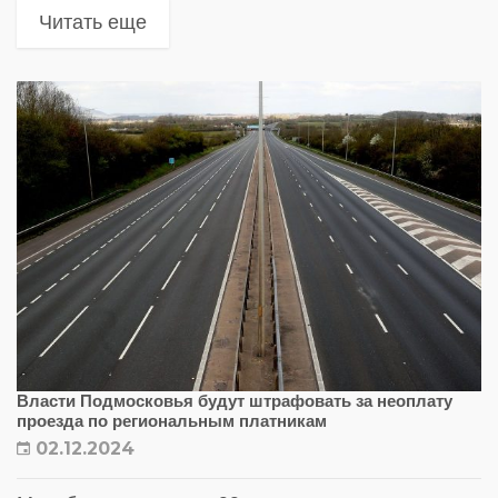
касающиеся прохождения весового и
Читать еще
габаритного контроля транспортных средств по
требованию должностного лица. Закон вступит в
силу с...
Власти Подмосковья будут штрафовать за неоплату
проезда по региональным платникам
02.12.2024