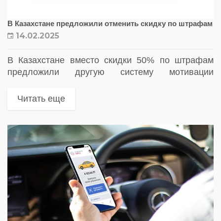
В Казахстане предложили отменить скидку по штрафам
14.02.2025
В Казахстане вместо скидки 50% по штрафам
предложили другую систему мотивации
водителей. По мнению сенатора Марата
Кожаева, нарушителей такая система не
Читать еще
изменила, и количество случаев игнорирования
правил только растёт