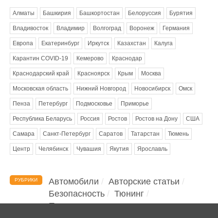
Алматы
Башкирия
Башкортостан
Белоруссия
Бурятия
Владивосток
Владимир
Волгоград
Воронеж
Германия
Европа
Екатеринбург
Иркутск
Казахстан
Калуга
Карантин COVID-19
Кемерово
Краснодар
Краснодарский край
Красноярск
Крым
Москва
Московская область
Нижний Новгород
Новосибирск
Омск
Пенза
Петербург
Подмосковье
Приморье
Республика Беларусь
Россия
Ростов
Ростов на Дону
США
Самара
Санкт-Петербург
Саратов
Татарстан
Тюмень
Центр
Челябинск
Чувашия
Якутия
Ярославль
Автомобили
Авторские статьи
РУБРИКИ
Безопасность
Тюнинг
Помощь водителю