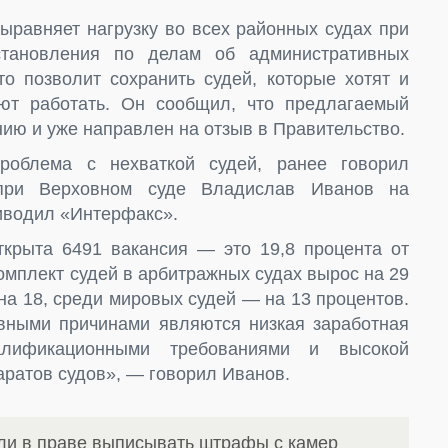
выравняет нагрузку во всех районных судах при
тановления по делам об административных
то позволит сохранить судей, которые хотят и
ют работать. Он сообщил, что предлагаемый
нию и уже направлен на отзыв в Правительство.
роблема с нехваткой судей, ранее говорил
 при Верховном суде Владислав Иванов на
риводил «Интерфакс».
открыта 6491 вакансия — это 19,8 процента от
комплект судей в арбитражных судах вырос на 29
на 18, среди мировых судей — на 13 процентов.
вными причинами являются низкая заработная
лификационными требованиями и высокой
аратов судов», — говорил Иванов.
ли в праве выписывать штрафы с камер