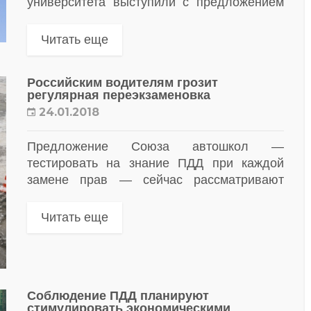
университета выступили с предложением
размещать знаки ограничения скорости на
салатовых щитах. По их мнению, данное
Читать еще
цветовое решение улучшит видимость на
автомагистралях и снизит количество ДТП.
Российским водителям грозит
Об...
регулярная переэкзаменовка
24.01.2018
Предложение Союза автошкол —
тестировать на знание ПДД при каждой
замене прав — сейчас рассматривают
в ГИБДД. По данным «Известий»,
водители, срок действия удостоверений
Читать еще
которых подошел к концу, могут снова
столкнуться с необходимостью сдавать
экзамен на знание правил при замене...
Соблюдение ПДД планируют
стимулировать экономическими