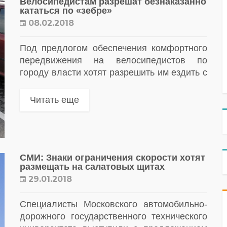
Велосипедистам разрешат безнаказанно
кататься по «зебре»
08.02.2018
Под предлогом обеспечения комфортного
передвижения на велосипедистов по
городу власти хотят разрешить им ездить с
любой скоростью по пешеходным
переходам. – Мы подготовили изменения,
Читать еще
которые позволят велосипедистам
переезжать регулируемые пешеходные...
СМИ: Знаки ограничения скорости хотят
размещать на салатовых щитах
29.01.2018
Специалисты Московского автомобильно-
дорожного государственного технического