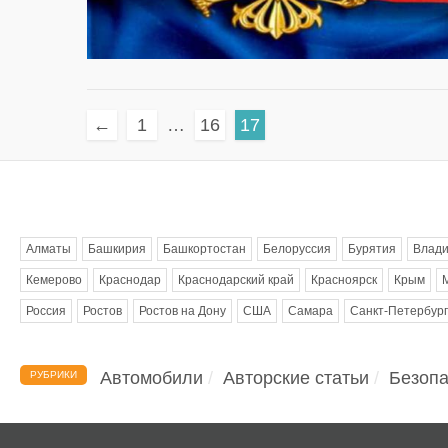
←
1
…
16
17
Метки
Алматы
Башкирия
Башкортостан
Белоруссия
Бурятия
Влади
Кемерово
Краснодар
Краснодарский край
Красноярск
Крым
Россия
Ростов
Ростов на Дону
США
Самара
Санкт-Петербург
Автомобили
Авторские статьи
Безопа
РУБРИКИ