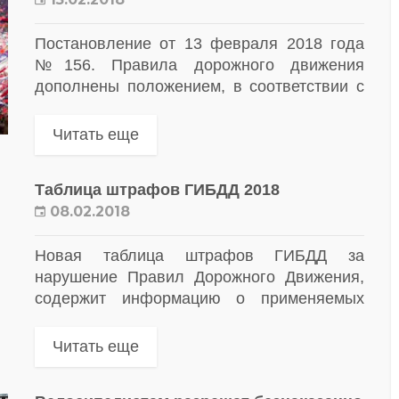
Постановление от 13 февраля 2018 года
№156. Правила дорожного движения
дополнены положением, в соответствии с
которым с 1 июня по 17 июля 2018 года
разрешено движение по полосам для
Читать еще
маршрутных...
Таблица штрафов ГИБДД 2018
08.02.2018
Новая таблица штрафов ГИБДД за
нарушение Правил Дорожного Движения,
содержит информацию о применяемых
наказаниях и мерах обеспечения
производства по делам об
Читать еще
административных правонарушениях и все
последние изменения от 8 июля...