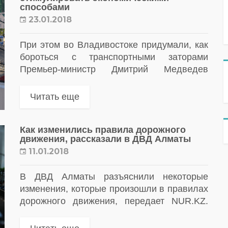
способами
23.01.2018
При этом во Владивостоке придумали, как
бороться с транспортными заторами
Премьер-министр Дмитрий Медведев
утвердил Стратегию безопасности
дорожного движения. Главная цель
Читать еще
документа – изменение поведения
водителей, сообщает «К» со ссылкой на...
Как изменились правила дорожного
движения, рассказали в ДВД Алматы
11.01.2018
В ДВД Алматы разъяснили некоторые
изменения, которые произошли в правилах
дорожного движения, передает NUR.KZ.
Так, в полиции города рассказали о том,
что после подписания главой государства