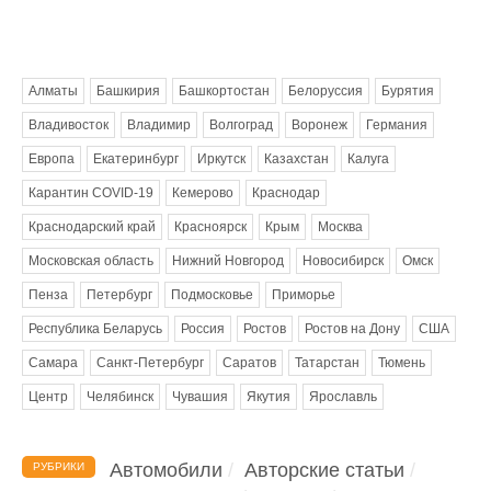
Метки
Алматы
Башкирия
Башкортостан
Белоруссия
Бурятия
Владивосток
Владимир
Волгоград
Воронеж
Германия
Европа
Екатеринбург
Иркутск
Казахстан
Калуга
Карантин COVID-19
Кемерово
Краснодар
Краснодарский край
Красноярск
Крым
Москва
Московская область
Нижний Новгород
Новосибирск
Омск
Пенза
Петербург
Подмосковье
Приморье
Республика Беларусь
Россия
Ростов
Ростов на Дону
США
Самара
Санкт-Петербург
Саратов
Татарстан
Тюмень
Центр
Челябинск
Чувашия
Якутия
Ярославль
Автомобили
Авторские статьи
РУБРИКИ