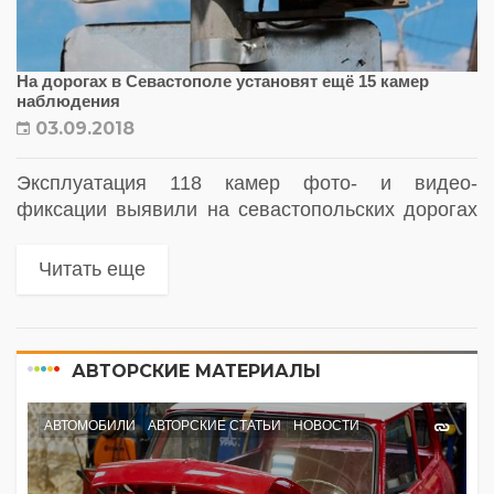
На дорогах в Севастополе установят ещё 15 камер
наблюдения
03.09.2018
Эксплуатация 118 камер фото- и видео-
фиксации выявили на севастопольских дорогах
«белые пятна» - ещё 15 необорудованных
техникой мест. Ситуацию исправят в ближайшее
Читать еще
время. Таким образом за водителями будут
следить 133...
АВТОРСКИЕ МАТЕРИАЛЫ
АВТОМОБИЛИ
АВТОРСКИЕ СТАТЬИ
НОВОСТИ