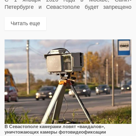
Петербурге и Севастополе будет запрещено
парковать во дворах коммерческий транспорт,
принадлежащий юрлицам и ИП
Читать еще
В Севастополе камерами ловят «вандалов»,
уничтожающих камеры фотовидеофиксации