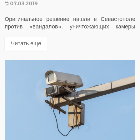
07.03.2019
Оригинальное решение нашли в Севастополе
против «вандалов», уничтожающих камеры
фотовидеофиксации. Их начали ловить тоже с
помощью камер
Читать еще