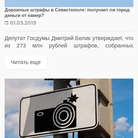
Дорожные штрафы в Севастополе: получает ли город
деньги от камер?
01.03.2019
Депутат Госдумы Дмитрий Белик утверждает, что
из 273 млн рублей штрафов, собранных
камерами дорожного наблюдения в Севастополе
за прошлый год, бюджет города не получил ни
Читать еще
гроша.