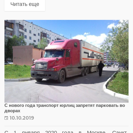
города, установлен особый порядок
Читать еще
передвижения
С нового года транспорт юрлиц запретят парковать во
дворах
10.10.2019
С 1 января 2020 года в Москве, Санкт-