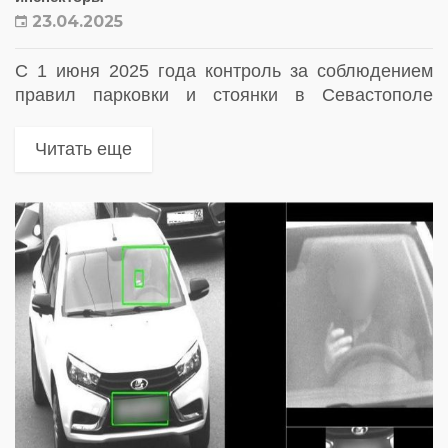
23.04.2025
С 1 июня 2025 года контроль за соблюдением
правил парковки и стоянки в Севастополе
усилится за счёт участия инспекторов
департамента транспорта и развития дорожно-
Читать еще
транспортной инфраструктуры. Теперь они,
наряду с сотрудниками...