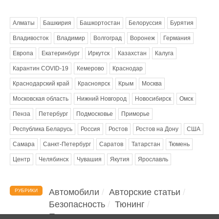
Метки
Алматы
Башкирия
Башкортостан
Белоруссия
Бурятия
Владивосток
Владимир
Волгоград
Воронеж
Германия
Европа
Екатеринбург
Иркутск
Казахстан
Калуга
Карантин COVID-19
Кемерово
Краснодар
Краснодарский край
Красноярск
Крым
Москва
Московская область
Нижний Новгород
Новосибирск
Омск
Пенза
Петербург
Подмосковье
Приморье
Республика Беларусь
Россия
Ростов
Ростов на Дону
США
Самара
Санкт-Петербург
Саратов
Татарстан
Тюмень
Центр
Челябинск
Чувашия
Якутия
Ярославль
Автомобили
Авторские статьи
РУБРИКИ
Безопасность
Тюнинг
Помощь водителю