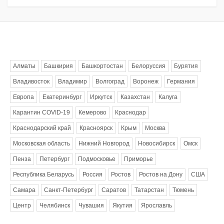
Метки
Алматы
Башкирия
Башкортостан
Белоруссия
Бурятия
Владивосток
Владимир
Волгоград
Воронеж
Германия
Европа
Екатеринбург
Иркутск
Казахстан
Калуга
Карантин COVID-19
Кемерово
Краснодар
Краснодарский край
Красноярск
Крым
Москва
Московская область
Нижний Новгород
Новосибирск
Омск
Пенза
Петербург
Подмосковье
Приморье
Республика Беларусь
Россия
Ростов
Ростов на Дону
США
Самара
Санкт-Петербург
Саратов
Татарстан
Тюмень
Центр
Челябинск
Чувашия
Якутия
Ярославль