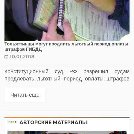
Тольяттинцы могут продлить льготный период оплаты
штрафов ГИБДД
10.01.2018
Конституционный суд РФ разрешил судам
продлевать льготный период оплаты штрафов
ГИБДД, если задержка в оплате произошла не
по вине гражданина. В январе исполнилось два
Читать еще
года, как россияне получили возможность
вдвое...
АВТОРСКИЕ МАТЕРИАЛЫ