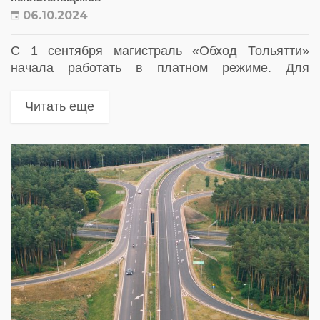
06.10.2024
С 1 сентября магистраль «Обход Тольятти»
начала работать в платном режиме. Для
неплательщиков в регионе планируется
установить такой же штраф , как на платных
Читать еще
трассах федерального значения: 5 000 руб....