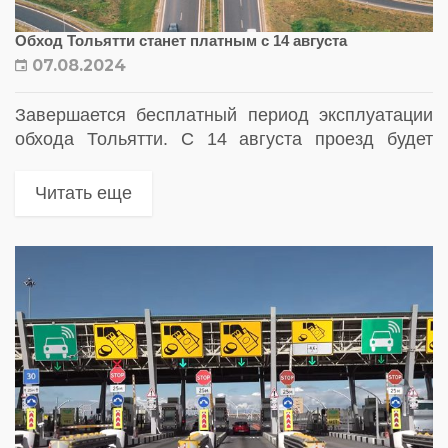
Обход Тольятти станет платным с 14 августа
07.08.2024
Завершается бесплатный период эксплуатации
обхода Тольятти. С 14 августа проезд будет
платным. Как оплачивать проезд по автодороге
«Обход Тольятти»
Читать еще