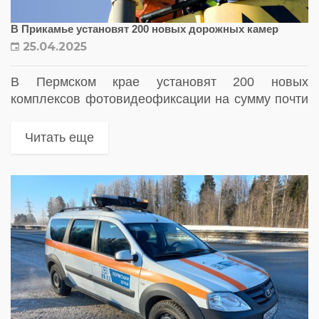
В Прикамье установят 200 новых дорожных камер
25.04.2025
В Пермском крае установят 200 новых
комплексов фотовидеофиксации на сумму почти
2 млрд рублей. Адреса установки новых
комплексов фотовидеофиксации в Пермском
Читать еще
крае — полный список мест, где появятся
камеры