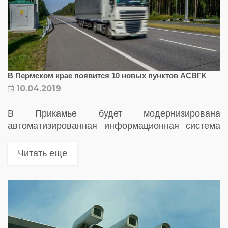
В Пермском крае появится 10 новых пунктов АСВГК
10.04.2019
В Прикамье будет модернизирована
автоматизированная информационная система
весового и габаритного контроля (АСВГК).
Количество автоматизированных комплексов на
Читать еще
трассах увеличат