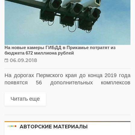
На новые камеры ГИБДД в Прикамье потратят из
бюджета 672 миллиона рублей
06.09.2018
На дорогах Пермского края до конца 2019 года
появятся 56 дополнительных комплексов
фотовидеофиксации и весогабаритного
контроля. Они будут выявлять нарушения
Читать еще
Правил дорожного движения и правил
перемещения грузов. На сайте госзакупок...
АВТОРСКИЕ МАТЕРИАЛЫ