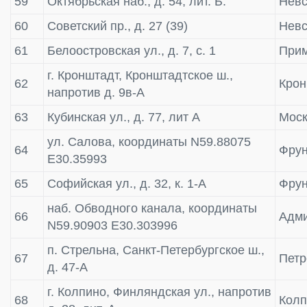
59
Октябрьская наб., д. 54, лит. Б.
Невс
60
Советский пр., д. 27 (39)
Невс
61
Белоостровская ул., д. 7, с. 1
Прим
г. Кронштадт, Кронштадтское ш.,
62
Крон
напротив д. 9в-А
63
Кубинская ул., д. 77, лит А
Моск
ул. Салова, координаты N59.88075
64
Фрун
E30.35993
65
Софийская ул., д. 32, к. 1-А
Фрун
наб. Обводного канала, координаты
66
Адми
N59.90903 E30.303996
п. Стрельна, Санкт-Петербургское ш.,
67
Пет
д. 47-А
г. Колпино, Финляндская ул., напротив
68
Колп