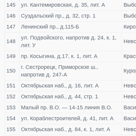
145
ул. Кантемировская, д. 35, лит. А
Выбо
146
Суздальский пр., д. 32, стр. 1
Выбо
147
Ленинский пр., д.115-Б
Киро
ул. Подвойского, напротив д. 24, к. 1,
148
Невс
лит. У
149
пр. Косыгина, д.17, к. 1, лит. А
Крас
г. Сестрорецк, Приморское ш.,
150
Куро
напротив д. 247-А
151
Октябрьская наб., д. 16, лит. А
Невс
152
Октябрьская наб., д. 44, стр. 1
Невс
153
Малый пр. В.О. — 14-15 линия В.О.
Васи
154
ул. Кораблестроителей, д. 41, лит. А
Васи
155
Октябрьская наб., д. 84, к. 1, лит. А
Невс