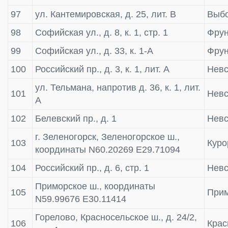
97
ул. Кантемировская, д. 25, лит. В
Выбо
98
Софийская ул., д. 8, к. 1, стр. 1
Фрун
99
Софийская ул., д. 33, к. 1-А
Фрун
100
Российский пр., д. 3, к. 1, лит. А
Невс
ул. Тельмана, напротив д. 36, к. 1, лит.
101
Невс
А
102
Белевский пр., д. 1
Невс
г. Зеленогорск, Зеленогорское ш.,
103
Куро
координаты N60.20269 E29.71094
104
Российский пр., д. 6, стр. 1
Невс
Приморское ш., координаты
105
Прим
N59.99676 E30.11414
Горелово, Красносельское ш., д. 24/2,
106
Крас