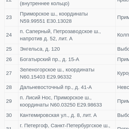
(внутреннее кольцо)
Приморское ш., координаты
23
Прим
N59.99551 E30.13028
п. Саперный, Петрозаводское ш.,
24
Колп
напротив д. 52, лит. А
25
Энгельса, д. 120
Выбо
26
Богатырский пр., д. 15-А
Прим
Зеленогорское ш., координаты
27
Куро
N60.15403 E29.96332
28
Дальневосточный пр., д. 41-А
Невс
п. Лисий Нос, Приморское ш.,
29
Прим
координаты N60.03250 E29.98633
30
Кантемировская ул., д. 8, лит. А
Выбо
г. Петергоф, Санкт-Петербургское ш.,
31
Пет