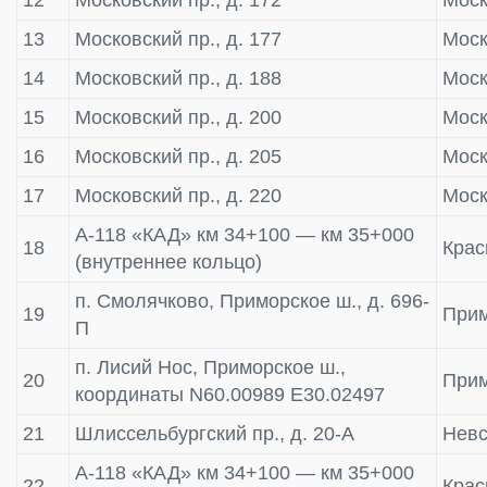
13
Московский пр., д. 177
Моск
14
Московский пр., д. 188
Моск
15
Московский пр., д. 200
Моск
16
Московский пр., д. 205
Моск
17
Московский пр., д. 220
Моск
А-118 «КАД» км 34+100 — км 35+000
18
Крас
(внутреннее кольцо)
п. Смолячково, Приморское ш., д. 696-
19
Прим
П
п. Лисий Нос, Приморское ш.,
20
Прим
координаты N60.00989 E30.02497
21
Шлиссельбургский пр., д. 20-А
Невс
А-118 «КАД» км 34+100 — км 35+000
22
Крас