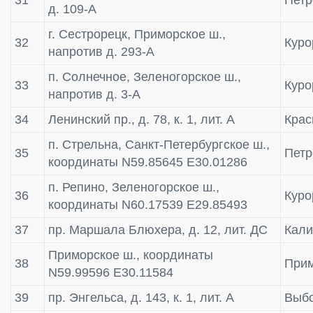
д. 109-А
г. Сестрорецк, Приморское ш.,
32
Куро
напротив д. 293-А
п. Солнечное, Зеленогорское ш.,
33
Куро
напротив д. 3-А
34
Ленинский пр., д. 78, к. 1, лит. А
Крас
п. Стрельна, Санкт-Петербургское ш.,
35
Пет
координаты N59.85645 E30.01286
п. Репино, Зеленогорское ш.,
36
Куро
координаты N60.17539 E29.85493
37
пр. Маршала Блюхера, д. 12, лит. ДС
Кали
Приморское ш., координаты
38
Прим
N59.99596 E30.11584
39
пр. Энгельса, д. 143, к. 1, лит. А
Выбо