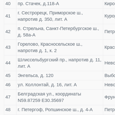
40
пр. Стачек, д.118-А
Киро
г. Сестрорецк, Приморское ш.,
41
Куро
напротив д. 350, лит. А
п. Стрельна, Санкт-Петербургское ш.,
42
Пет
д. 58а-А
Горелово, Красносельское ш.,
43
Крас
напротив д. 1, к. 2
Шлиссельбургский пр., напротив д. 11,
44
Невс
лит. А
45
Энгельса, д. 120
Выбо
46
ул. Коллонтай, д. 16, лит. А
Невс
Белградская ул., координаты
47
Фрун
N59.87259 E30.35697
48
г. Петергоф, Ропшинское ш., д. 4-А
Пет