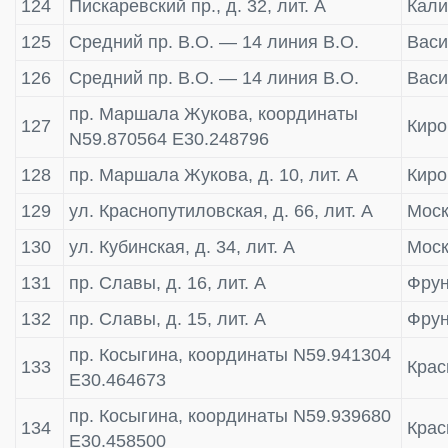
124
Пискаревский пр., д. 32, лит. А
Кали
125
Средний пр. В.О. — 14 линия В.О.
Васи
126
Средний пр. В.О. — 14 линия В.О.
Васи
пр. Маршала Жукова, координаты
127
Киро
N59.870564 E30.248796
128
пр. Маршала Жукова, д. 10, лит. А
Киро
129
ул. Краснопутиловская, д. 66, лит. А
Моск
130
ул. Кубинская, д. 34, лит. А
Моск
131
пр. Славы, д. 16, лит. А
Фрун
132
пр. Славы, д. 15, лит. А
Фрун
пр. Косыгина, координаты N59.941304
133
Крас
E30.464673
пр. Косыгина, координаты N59.939680
134
Крас
E30.458500