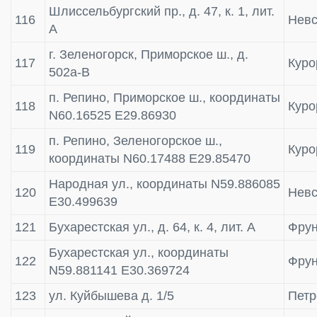
Шлиссельбургский пр., д. 47, к. 1, лит.
116
Невс
А
г. Зеленогорск, Приморское ш., д.
117
Куро
502а-В
п. Репино, Приморское ш., координаты
118
Куро
N60.16525 E29.86930
п. Репино, Зеленогорское ш.,
119
Куро
координаты N60.17488 E29.85470
Народная ул., координаты N59.886085
120
Невс
E30.499639
121
Бухарестская ул., д. 64, к. 4, лит. А
Фрун
Бухарестская ул., координаты
122
Фрун
N59.881141 E30.369724
123
ул. Куйбышева д. 1/5
Петр