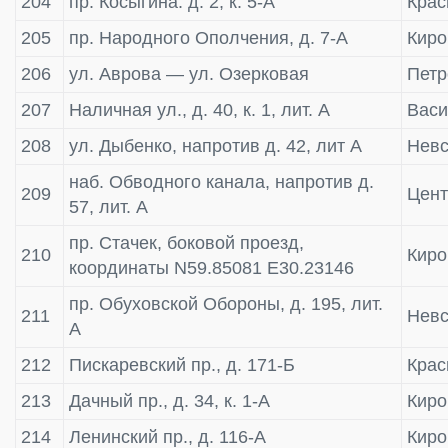
204
пр. Косыгина. д. 2, к. 5-А
Крас
205
пр. Народного Ополчения, д. 7-А
Киро
206
ул. Аврова — ул. Озерковая
Пет
207
Наличная ул., д. 40, к. 1, лит. А
Васи
208
ул. Дыбенко, напротив д. 42, лит А
Невс
наб. Обводного канала, напротив д.
209
Цен
57, лит. А
пр. Стачек, боковой проезд,
210
Киро
координаты N59.85081 E30.23146
пр. Обуховской Обороны, д. 195, лит.
211
Невс
А
212
Пискаревский пр., д. 171-Б
Крас
213
Дачный пр., д. 34, к. 1-А
Киро
214
Ленинский пр., д. 116-А
Киро