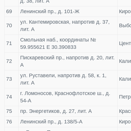
д. 38, лит. А
69
Ленинский пр., д. 101-Ж
Киро
ул. Кантемировская, напротив д. 37,
70
Выбо
лит. А
Смольная наб., координаты №
71
Цен
59.955621 Е 30.390833
Пискаревский пр., напротив д. 20, лит.
72
Кали
А
ул. Руставели, напротив д. 58, к. 1,
73
Кали
лит. А
г. Ломоносов, Краснофлотское ш., д.
74
Пет
54-А
75
пр. Энергетиков, д. 27, лит. А
Крас
76
Ленинский пр., д. 138/5-А
Киро