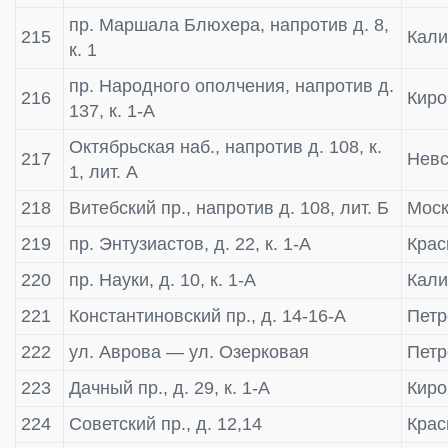
пр. Маршала Блюхера, напротив д. 8,
215
Кали
к. 1
пр. Народного ополчения, напротив д.
216
Киро
137, к. 1-А
Октябрьская наб., напротив д. 108, к.
217
Невс
1, лит. А
218
Витебский пр., напротив д. 108, лит. Б
Моск
219
пр. Энтузиастов, д. 22, к. 1-А
Крас
220
пр. Науки, д. 10, к. 1-А
Кали
221
Константиновский пр., д. 14-16-А
Петр
222
ул. Аврова — ул. Озерковая
Пет
223
Дачный пр., д. 29, к. 1-А
Киро
224
Советский пр., д. 12,14
Крас