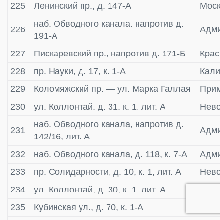
225
Ленинский пр., д. 147-А
Моск
наб. Обводного канала, напротив д.
226
Адми
191-А
227
Пискаревский пр., напротив д. 171-Б
Крас
228
пр. Науки, д. 17, к. 1-А
Кали
229
Коломяжский пр. — ул. Марка Галлая
Прим
230
ул. Коллонтай, д. 31, к. 1, лит. А
Невс
наб. Обводного канала, напротив д.
231
Адми
142/16, лит. А
232
наб. Обводного канала, д. 118, к. 7-А
Адми
233
пр. Солидарности, д. 10, к. 1, лит. А
Невс
234
ул. Коллонтай, д. 30, к. 1, лит. А
Невс
235
Кубинская ул., д. 70, к. 1-А
Моск