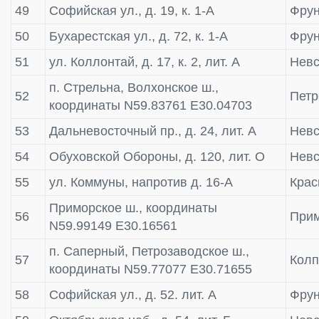
49
Софийская ул., д. 19, к. 1-А
Фрун
50
Бухарестская ул., д. 72, к. 1-А
Фрун
51
ул. Коллонтай, д. 17, к. 2, лит. А
Невс
п. Стрельна, Волхонское ш.,
52
Пет
координаты N59.83761 E30.04703
53
Дальневосточный пр., д. 24, лит. А
Невс
54
Обуховской Обороны, д. 120, лит. О
Невс
55
ул. Коммуны, напротив д. 16-А
Крас
Приморское ш., координаты
56
Прим
N59.99149 E30.16561
п. Саперный, Петрозаводское ш.,
57
Колп
координаты N59.77077 E30.71655
58
Софийская ул., д. 52. лит. А
Фрун