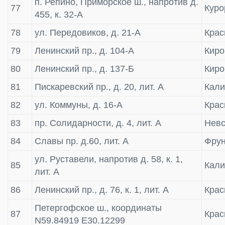
п. Репино, Приморское ш., напротив д.
77
Куро
455, к. 32-А
78
ул. Передовиков, д. 21-А
Крас
79
Ленинский пр., д. 104-А
Киро
80
Ленинский пр., д. 137-Б
Киро
81
Пискаревский пр., д. 20, лит. А
Кали
82
ул. Коммуны, д. 16-А
Крас
83
пр. Солидарности, д. 4, лит. А
Невс
84
Славы пр. д.60, лит. А
Фрун
ул. Руставели, напротив д. 58, к. 1,
85
Кали
лит. А
86
Ленинский пр., д. 76, к. 1, лит. А
Крас
Петергофское ш., координаты
87
Крас
N59.84919 E30.12299