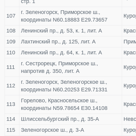
стр. 1
г. Зеленогорск, Приморское ш.,
107
Куро
координаты N60.18883 E29.73657
108
Ленинский пр., д. 53, к. 1, лит. А
Крас
109
Лахтинский пр., д. 125, лит. А
Прим
110
Ленинский пр., д. 64, к. 1, лит. А
Крас
г. Сестрорецк, Приморское ш.,
111
Куро
напротив д. 350, лит. А
г. Зеленогорск, Зеленогорское ш.,
112
Куро
координаты N60.20253 E29.71331
Горелово, Красносельское ш.,
113
Крас
координаты N59.78654 E30.14108
114
Шлиссельбургский пр., д. 35-А
Невс
115
Зеленогорское ш., д. 3-А
Куро