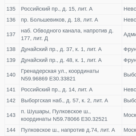
135
Российский пр., д. 15, лит. А
Невс
136
пр. Большевиков, д. 18, лит. А
Невс
наб. Обводного канала, напротив д.
137
Адми
177, лит. Д
138
Дунайский пр., д. 37, к. 1, лит. А
Фрун
139
Дунайский пр., д. 48, к. 1, лит. А
Фрун
Гренадерская ул., координаты
140
Выбо
N59.96869 E30.33821
141
Российский пр., д. 14, лит. А
Невс
142
Выборгская наб., д. 57, к. 2, лит. А
Выбо
п. Шушары, Пулковское ш.,
143
Моск
координаты N59.78066 E30.32521
144
Пулковское ш., напротив д.74, лит. А
Моск