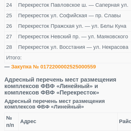
24
Перекресток Павловское ш. — Саперная ул.
25
Перекресток ул. Софийская — пр. Славы
26
Перекресток Пражская ул. — ул. Белы Куна
27
Перекресток Невский пр. — ул. Маяковского
28
Перекресток ул. Восстания — ул. Некрасова
Итого:
—
Закупка № 0172200002525000559
Адресный перечень мест размещения
комплексов ФВФ «Линейный» и
комплексов ФВФ «Перекресток»
Адресный перечень мест размещения
комплексов ФВФ «Линейный»
№
Адрес
Райо
п
/
п