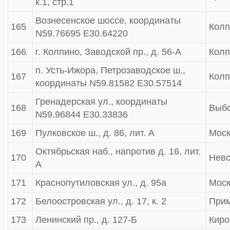
к.1, стр.1
Вознесенское шоссе, координаты
165
Колп
N59.76695 E30.64220
166
г. Колпино, Заводской пр., д. 56-А
Колп
п. Усть-Ижора, Петрозаводское ш.,
167
Колп
координаты N59.81582 E30.57514
Гренадерская ул., координаты
168
Выбо
N59.96844 E30.33836
169
Пулковское ш., д. 86, лит. А
Моск
Октябрьская наб., напротив д. 16, лит.
170
Невс
А
171
Краснопутиловская ул., д. 95а
Моск
172
Белоостровская ул., д. 17, к. 2
Прим
173
Ленинский пр., д. 127-Б
Киро