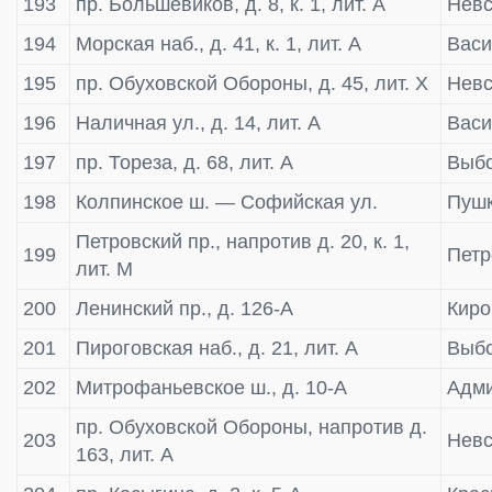
193
пр. Большевиков, д. 8, к. 1, лит. А
Невс
194
Морская наб., д. 41, к. 1, лит. А
Васи
195
пр. Обуховской Обороны, д. 45, лит. Х
Невс
196
Наличная ул., д. 14, лит. А
Васи
197
пр. Тореза, д. 68, лит. А
Выбо
198
Колпинское ш. — Софийская ул.
Пушк
Петровский пр., напротив д. 20, к. 1,
199
Петр
лит. М
200
Ленинский пр., д. 126-А
Киро
201
Пироговская наб., д. 21, лит. А
Выбо
202
Митрофаньевское ш., д. 10-А
Адми
пр. Обуховской Обороны, напротив д.
203
Невс
163, лит. А