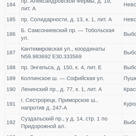
пр. Александровской Фермы, д. 19,
184
Невс
лит. А
185
пр. Солидарности, д. 13, к. 1, лит. А
Невс
Б. Самсониевский пр. — Тобольская
186
Выбо
ул.
Кантемировская ул., координаты
187
Выбо
N59.983692 E30.333569
188
пр. Энгельса, д. 150, к. 4, лит. Е
Выбо
189
Колпинское ш. — Софийская ул.
Пушк
190
Ленинский пр., д. 77, к. 1, лит. А
Крас
г. Сестрорецк, Приморское ш.,
191
Куро
напротив д. 247-А
Суздальский пр., у д. 14, стр. 1 по
192
Выбо
Придорожной ал.