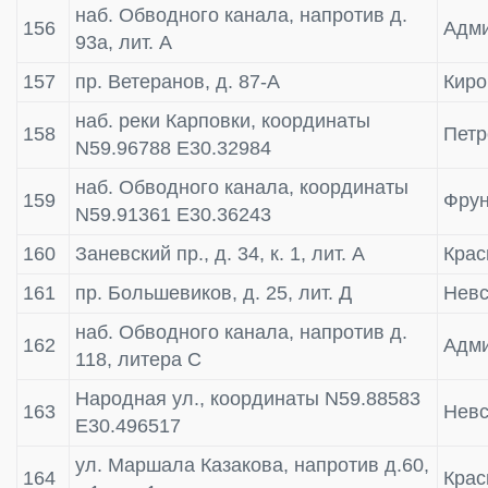
наб. Обводного канала, напротив д.
156
Адми
93а, лит. А
157
пр. Ветеранов, д. 87-А
Киро
наб. реки Карповки, координаты
158
Петр
N59.96788 E30.32984
наб. Обводного канала, координаты
159
Фрун
N59.91361 E30.36243
160
Заневский пр., д. 34, к. 1, лит. А
Крас
161
пр. Большевиков, д. 25, лит. Д
Невс
наб. Обводного канала, напротив д.
162
Адми
118, литера С
Народная ул., координаты N59.88583
163
Невс
E30.496517
ул. Маршала Казакова, напротив д.60,
164
Крас