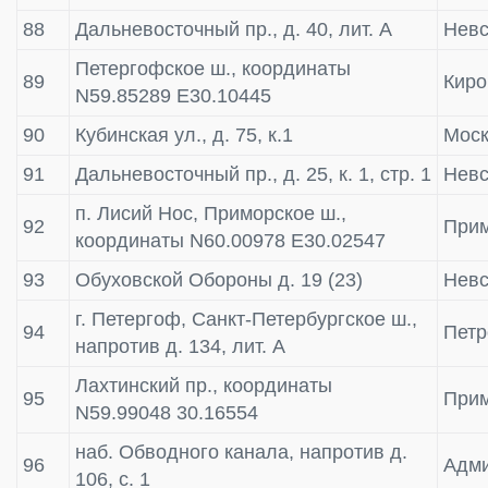
88
Дальневосточный пр., д. 40, лит. А
Невс
Петергофское ш., координаты
89
Киро
N59.85289 E30.10445
90
Кубинская ул., д. 75, к.1
Моск
91
Дальневосточный пр., д. 25, к. 1, стр. 1
Невс
п. Лисий Нос, Приморское ш.,
92
Прим
координаты N60.00978 E30.02547
93
Обуховской Обороны д. 19 (23)
Невс
г. Петергоф, Санкт-Петербургское ш.,
94
Пет
напротив д. 134, лит. А
Лахтинский пр., координаты
95
Прим
N59.99048 30.16554
наб. Обводного канала, напротив д.
96
Адми
106, с. 1