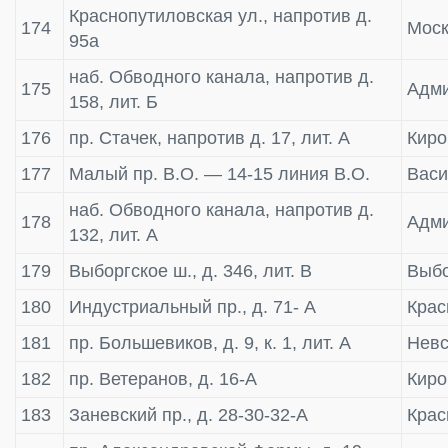
Краснопутиловская ул., напротив д.
174
Моск
95а
наб. Обводного канала, напротив д.
175
Адми
158, лит. Б
176
пр. Стачек, напротив д. 17, лит. А
Киро
177
Малый пр. В.О. — 14-15 линия В.О.
Васи
наб. Обводного канала, напротив д.
178
Адми
132, лит. А
179
Выборгское ш., д. 346, лит. В
Выбо
180
Индустриальный пр., д. 71- А
Крас
181
пр. Большевиков, д. 9, к. 1, лит. А
Невс
182
пр. Ветеранов, д. 16-А
Киро
183
Заневский пр., д. 28-30-32-А
Крас