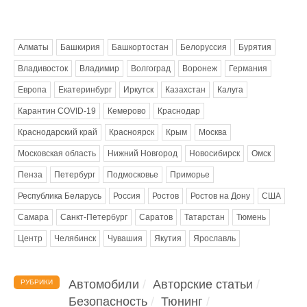
Метки
Алматы
Башкирия
Башкортостан
Белоруссия
Бурятия
Владивосток
Владимир
Волгоград
Воронеж
Германия
Европа
Екатеринбург
Иркутск
Казахстан
Калуга
Карантин COVID-19
Кемерово
Краснодар
Краснодарский край
Красноярск
Крым
Москва
Московская область
Нижний Новгород
Новосибирск
Омск
Пенза
Петербург
Подмосковье
Приморье
Республика Беларусь
Россия
Ростов
Ростов на Дону
США
Самара
Санкт-Петербург
Саратов
Татарстан
Тюмень
Центр
Челябинск
Чувашия
Якутия
Ярославль
Автомобили
Авторские статьи
РУБРИКИ
Безопасность
Тюнинг