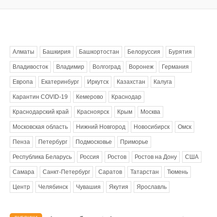
Метки
Алматы
Башкирия
Башкортостан
Белоруссия
Бурятия
Владивосток
Владимир
Волгоград
Воронеж
Германия
Европа
Екатеринбург
Иркутск
Казахстан
Калуга
Карантин COVID-19
Кемерово
Краснодар
Краснодарский край
Красноярск
Крым
Москва
Московская область
Нижний Новгород
Новосибирск
Омск
Пенза
Петербург
Подмосковье
Приморье
Республика Беларусь
Россия
Ростов
Ростов на Дону
США
Самара
Санкт-Петербург
Саратов
Татарстан
Тюмень
Центр
Челябинск
Чувашия
Якутия
Ярославль