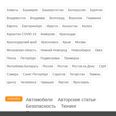
Метки
Алматы
Башкирия
Башкортостан
Белоруссия
Бурятия
Владивосток
Владимир
Волгоград
Воронеж
Германия
Европа
Екатеринбург
Иркутск
Казахстан
Калуга
Карантин COVID-19
Кемерово
Краснодар
Краснодарский край
Красноярск
Крым
Москва
Московская область
Нижний Новгород
Новосибирск
Омск
Пенза
Петербург
Подмосковье
Приморье
Республика Беларусь
Россия
Ростов
Ростов на Дону
США
Самара
Санкт-Петербург
Саратов
Татарстан
Тюмень
Центр
Челябинск
Чувашия
Якутия
Ярославль
Автомобили
Авторские статьи
РУБРИКИ
Безопасность
Тюнинг
Помощь водителю