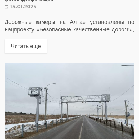
14.01.2025
Дорожные камеры на Алтае установлены по
нацпроекту «Безопасные качественные дороги»,
в рамках регионального проекта
«Общесистемные меры развития дорожного
Читать еще
хозяйства». На эти цели из краевого бюджета
было выделено порядка 35 млн...