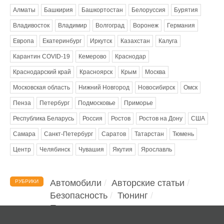
Алматы
Башкирия
Башкортостан
Белоруссия
Бурятия
Владивосток
Владимир
Волгоград
Воронеж
Германия
Европа
Екатеринбург
Иркутск
Казахстан
Калуга
Карантин COVID-19
Кемерово
Краснодар
Краснодарский край
Красноярск
Крым
Москва
Московская область
Нижний Новгород
Новосибирск
Омск
Пенза
Петербург
Подмосковье
Приморье
Республика Беларусь
Россия
Ростов
Ростов на Дону
США
Самара
Санкт-Петербург
Саратов
Татарстан
Тюмень
Центр
Челябинск
Чувашия
Якутия
Ярославль
Автомобили
Авторские статьи
РУБРИКИ
Безопасность
Тюнинг
Помощь водителю