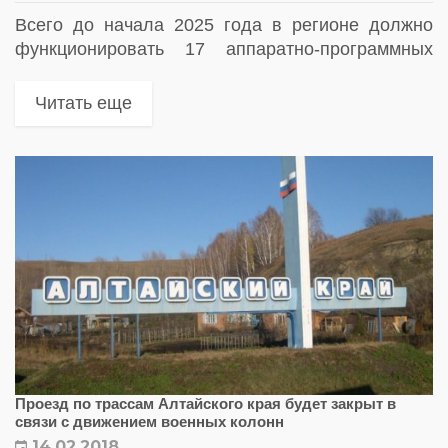
Всего до начала 2025 года в регионе должно
функционировать 17 аппаратно-программных
комплексов для измерения весогабаритных
параметров транспортных средств
Читать еще
Проезд по трассам Алтайского края будет закрыт в
связи с движением военных колонн
14.02.2018