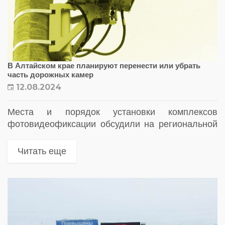
В Алтайском крае планируют перенести или убрать
часть дорожных камер
12.08.2024
Места и порядок установки комплексов
фотовидеофиксации обсудили на региональной
комиссии по безопасности. Принято решение
перенести часть дорожных камер или вовсе
Читать еще
демонтировать их на участках, где расположение
комплексов не соответствуют новым...