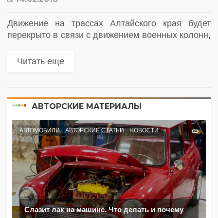
Движение на трассах Алтайского края будет
перекрыто в связи с движением военных колонн,
сообщает МВД. В связи с плановым движением
военных колонн 14, 15 и 16 февраля будет
Читать еще
временно ограничено...
АВТОРСКИЕ МАТЕРИАЛЫ
АВТОМОБИЛИ
АВТОРСКИЕ СТАТЬИ
НОВОСТИ
Слазит лак на машине. Что делать и почему