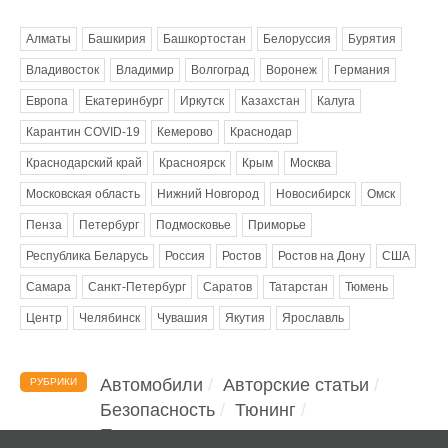
Метки
Алматы
Башкирия
Башкортостан
Белоруссия
Бурятия
Владивосток
Владимир
Волгоград
Воронеж
Германия
Европа
Екатеринбург
Иркутск
Казахстан
Калуга
Карантин COVID-19
Кемерово
Краснодар
Краснодарский край
Красноярск
Крым
Москва
Московская область
Нижний Новгород
Новосибирск
Омск
Пенза
Петербург
Подмосковье
Приморье
Республика Беларусь
Россия
Ростов
Ростов на Дону
США
Самара
Санкт-Петербург
Саратов
Татарстан
Тюмень
Центр
Челябинск
Чувашия
Якутия
Ярославль
Автомобили
Авторские статьи
РУБРИКИ
Безопасность
Тюнинг
Помощь водителю