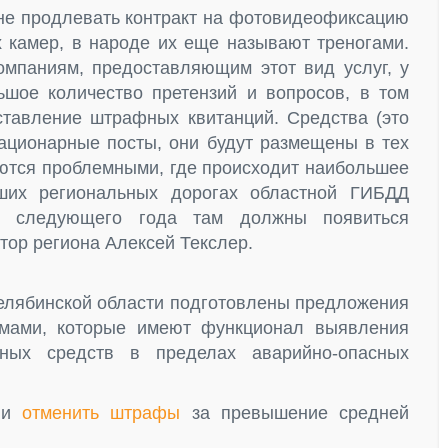
не продлевать контракт на фотовидеофиксацию
камер, в народе их еще называют треногами.
компаниям, предоставляющим этот вид услуг, у
шое количество претензий и вопросов, в том
тавление штрафных квитанций. Средства (это
тационарные посты, они будут размещены в тех
яются проблемными, где происходит наибольшее
аших региональных дорогах областной ГИБДД
о следующего года там должны появиться
тор региона Алексей Текслер.
лябинской области подготовлены предложения
емами, которые имеют функционал выявления
тных средств в пределах аварийно-опасных
или
отменить штрафы
за превышение средней