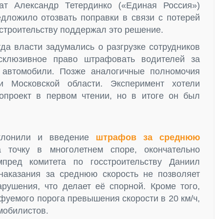
ат Александр Тетердинко («Единая Россия»)
едложило отозвать поправки в связи с потерей
сстроительству поддержал это решение.
гда власти задумались о разгрузке сотрудников
склюзивное право штрафовать водителей за
 автомобили. Позже аналогичные полномочия
и Московской области. Эксперимент хотели
опроект в первом чтении, но в итоге он был
тклонили и введение
штрафов за среднюю
 точку в многолетнем споре, окончательно
мпред комитета по госстроительству Даниил
наказания за среднюю скорость не позволяет
арушения, что делает её спорной. Кроме того,
уемого порога превышения скорости в 20 км/ч,
мобилистов.