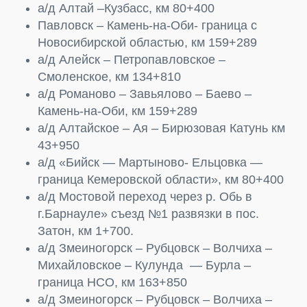
а/д Алтай –Кузбасс, км 80+400
Павловск – Камень-на-Оби- граница с
Новосибирской областью, км 159+289
а/д Алейск – Петропавловское –
Смоленское, км 134+810
а/д Романово – Завьялово – Баево –
Камень-на-Оби, км 159+289
а/д Алтайское – Ая – Бирюзовая Катунь км
43+950
а/д «Бийск — Мартыново- Ельцовка —
граница Кемеровской области», км 80+400
а/д Мостовой переход через р. Обь в
г.Барнауле» съезд №1 развязки в пос.
Затон, км 1+700.
а/д Змеиногорск – Рубцовск – Волчиха –
Михайловское – Кулунда — Бурла –
граница НСО, км 163+850
а/д Змеиногорск – Рубцовск – Волчиха –