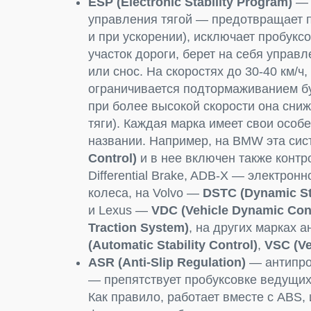
ESP (Electronic Stability Program)
— 
управления тягой — предотвращает пр
и при ускорении), исключает пробукс
участок дороги, берет на себя управл
или снос. На скоростях до 30-40 км/ч
ограничивается подтормаживанием бу
при более высокой скорости она сни
тяги). Каждая марка имеет свои особ
названии. Например, на BMW эта си
Control)
и в нее включен также контрол
Differential Brake, ADB-X — электро
колеса, на Volvo —
DSTС (Dynamic Sta
и Lexus —
VDC (Vehicle Dynamic Cont
Traction System)
, на других марках 
(Automatic Stability Control)
,
VSC (Ve
ASR (Anti-Slip Regulation)
— антипро
— препятствует пробуксовке ведущих 
Как правило, работает вместе с ABS,