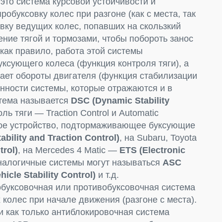
это система курсовой устойчивости и
обуксовку колес при разгоне (как с места, так
овку ведущих колес, попавших на скользкий
ение тягой и тормозами, чтобы побороть занос
, как правило, работа этой системы
ксующего колеса (функция контроля тяги), а
жает обороты двигателя (функция стабилизации
енности системы, которые отражаются и в
стема называется
DSC (Dynamic Stability
ь тяги — Traction Control и Automatic
нное устройство, подтормаживающее буксующие
bility and Traction Control)
, на Subaru, Toyota
rol)
, на Mercedes 4 Matic —
ETS (Electronic
аналогичные системы могут называться
ASC
hicle Stability Control)
и т.д.
буксовочная или противобуксовочная система
колес при начале движения (разгоне с места).
 и как только антиблокировочная система