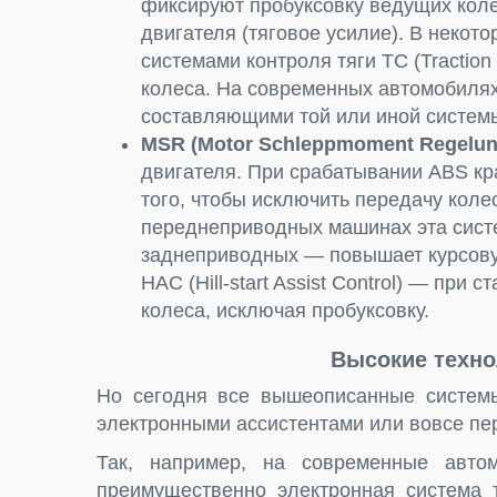
фиксируют пробуксовку ведущих кол
двигателя (тяговое усилие). В некот
системами контроля тяги TC (Tractio
колеса. На современных автомобилях
составляющими той или иной систем
MSR (Motor Schleppmoment Regelun
двигателя. При срабатывании АBS к
того, чтобы исключить передачу кол
переднеприводных машинах эта систе
заднеприводных — повышает курсовую
HAC (Hill-start Assist Control) — пр
колеса, исключая пробуксовку.
Высокие техно
Но сегодня все вышеописанные систем
электронными ассистентами или вовсе пер
Так, например, на современные авто
преимущественно электронная система