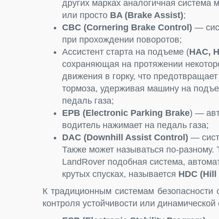
других марках аналогичная система 
или просто
BA (Brake Assist)
;
CBC (Cornering Brake Control)
— сис
при прохождении поворотов;
Ассистент старта на подъеме (
НАС, Hi
сохраняющая на протяжении некотор
движения в горку, что предотвращает
тормоза, удерживая машину на подъем
педаль газа;
EPB (Electronic Parking Brake
) — ав
водитель нажимает на педаль газа;
DAC (Downhill Assist Control)
— сист
Также может называться по-разному.
LandRover подобная система, автом
крутых спусках, называется
HDC (Hill
К традиционным системам безопасности 
контроля устойчивости или динамической 