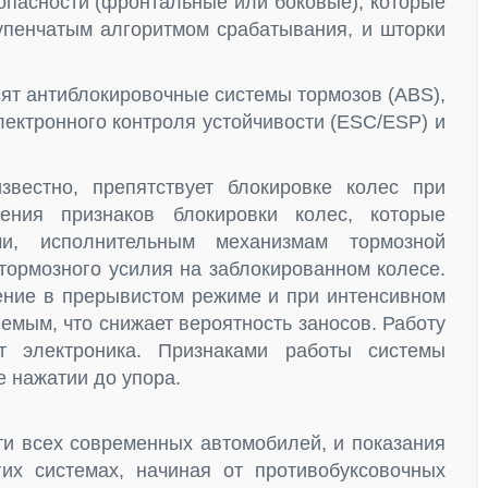
опасности (фронтальные или боковые), которые
упенчатым алгоритмом срабатывания, и шторки
сят антиблокировочные системы тормозов (ABS),
лектронного контроля устойчивости (ESC/ESP) и
известно, препятствует блокировке колес при
ения признаков блокировки колес, которые
ми, исполнительным механизмам тормозной
тормозного усилия на заблокированном колесе.
ение в прерывистом режиме и при интенсивном
емым, что снижает вероятность заносов. Работу
т электроника. Признаками работы системы
 нажатии до упора.
ти всех современных автомобилей, и показания
их системах, начиная от противобуксовочных