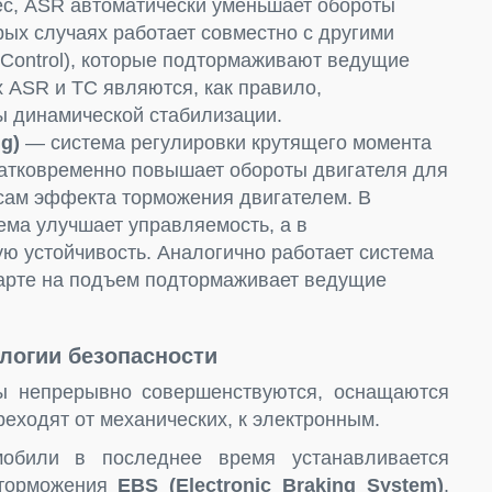
ес, ASR автоматически уменьшает обороты
орых случаях работает совместно с другими
n Control), которые подтормаживают ведущие
 ASR и TC являются, как правило,
ы динамической стабилизации.
g)
— система регулировки крутящего момента
ратковременно повышает обороты двигателя для
есам эффекта торможения двигателем. В
ма улучшает управляемость, а в
 устойчивость. Аналогично работает система
и старте на подъем подтормаживает ведущие
логии безопасности
ы непрерывно совершенствуются, оснащаются
еходят от механических, к электронным.
мобили в последнее время устанавливается
 торможения
EBS (Electronic Braking System)
.