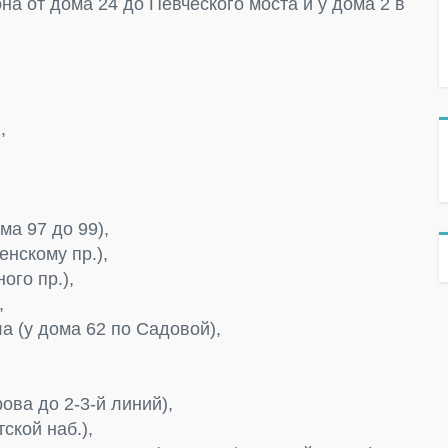
на от дома 24 до Певческого моста и у дома 2 в
,
ма 97 до 99),
енскому пр.),
ого пр.),
,
а (у дома 62 по Садовой),
ова до 2-3-й линий),
ской наб.),