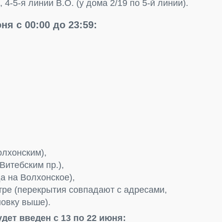
4-5-я линии В.О. (у дома 2/19 по 5-й линии).
ня с 00:00 до 23:59:
олхонским),
Витебским пр.),
а на Волхонское),
тре (перекрытия совпадают с адресами,
новку выше).
дет введен с 13 по 22 июня: