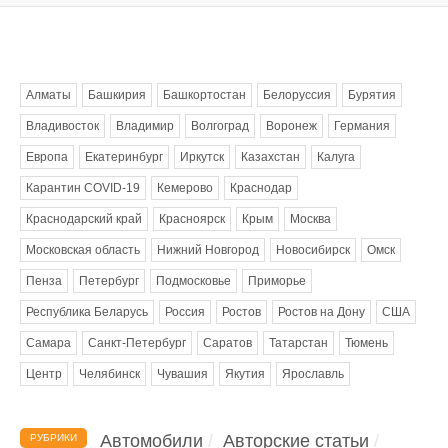
Метки
Алматы
Башкирия
Башкортостан
Белоруссия
Бурятия
Владивосток
Владимир
Волгоград
Воронеж
Германия
Европа
Екатеринбург
Иркутск
Казахстан
Калуга
Карантин COVID-19
Кемерово
Краснодар
Краснодарский край
Красноярск
Крым
Москва
Московская область
Нижний Новгород
Новосибирск
Омск
Пенза
Петербург
Подмосковье
Приморье
Республика Беларусь
Россия
Ростов
Ростов на Дону
США
Самара
Санкт-Петербург
Саратов
Татарстан
Тюмень
Центр
Челябинск
Чувашия
Якутия
Ярославль
Автомобили
Авторские статьи
РУБРИКИ