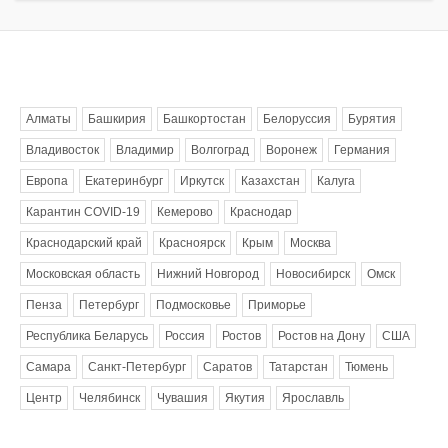
Метки
Алматы
Башкирия
Башкортостан
Белоруссия
Бурятия
Владивосток
Владимир
Волгоград
Воронеж
Германия
Европа
Екатеринбург
Иркутск
Казахстан
Калуга
Карантин COVID-19
Кемерово
Краснодар
Краснодарский край
Красноярск
Крым
Москва
Московская область
Нижний Новгород
Новосибирск
Омск
Пенза
Петербург
Подмосковье
Приморье
Республика Беларусь
Россия
Ростов
Ростов на Дону
США
Самара
Санкт-Петербург
Саратов
Татарстан
Тюмень
Центр
Челябинск
Чувашия
Якутия
Ярославль