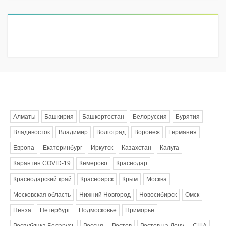
Метки
Алматы
Башкирия
Башкортостан
Белоруссия
Бурятия
Владивосток
Владимир
Волгоград
Воронеж
Германия
Европа
Екатеринбург
Иркутск
Казахстан
Калуга
Карантин COVID-19
Кемерово
Краснодар
Краснодарский край
Красноярск
Крым
Москва
Московская область
Нижний Новгород
Новосибирск
Омск
Пенза
Петербург
Подмосковье
Приморье
Республика Беларусь
Россия
Ростов
Ростов на Дону
США