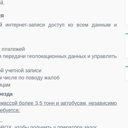
й.
ия
й интернет-записи доступ ко всем данным и
 платежей
я передачи геолокационных данных и управлять
й учетной записи
м числе по поводу жалоб
ицам
оезда
ассой более 3,5 тонн и автобусам, независимо
ебуется:
L.
BOX, чтобы получить у оператора залог.