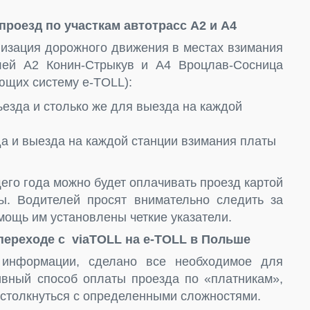
проезд по участкам автотрасс A2 и A4
низация дорожного движения в местах взимания
лей A2 Конин-Стрыкув и A4 Вроцлав-Сосница
ющих систему e-TOLL):
езда и столько же для выезда на каждой
а и выезда на каждой станции взимания платы
его года можно будет оплачивать проезд картой
. Водителей просят внимательно следить за
мощь им установлены четкие указатели.
переходе с viaTOLL на e-TOLL в Польше
 информации, сделано все необходимое для
ивный способ оплаты проезда по «платникам»,
т столкнуться с определенными сложностями.