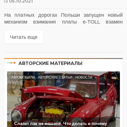
05.10.2021
На платных дорогах Польши запущен новый
механизм взимания платы e-TOLL взамен
действующей ранее системы viaTOLL, которая
30 сентября прекратила свою работу
Читать еще
АВТОРСКИЕ МАТЕРИАЛЫ
АВТОМОБИЛИ
АВТОРСКИЕ СТАТЬИ
НОВОСТИ
Слазит лак на машине. Что делать и почему