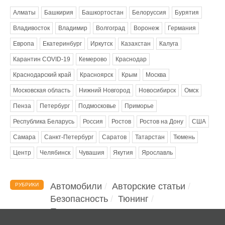
Алматы
Башкирия
Башкортостан
Белоруссия
Бурятия
Владивосток
Владимир
Волгоград
Воронеж
Германия
Европа
Екатеринбург
Иркутск
Казахстан
Калуга
Карантин COVID-19
Кемерово
Краснодар
Краснодарский край
Красноярск
Крым
Москва
Московская область
Нижний Новгород
Новосибирск
Омск
Пенза
Петербург
Подмосковье
Приморье
Республика Беларусь
Россия
Ростов
Ростов на Дону
США
Самара
Санкт-Петербург
Саратов
Татарстан
Тюмень
Центр
Челябинск
Чувашия
Якутия
Ярославль
Автомобили
Авторские статьи
РУБРИКИ
Безопасность
Тюнинг
Помощь водителю