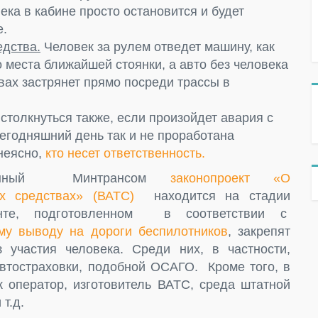
ека в кабине просто остановится и будет
е.
едства.
Человек за рулем отведет машину, как
о места ближайшей стоянки, а авто без человека
вах застрянет прямо посреди трассы в
толкнуться также, если произойдет авария с
егодняшний день так и не проработана
 неясно,
кто несет ответственность.
вленный Минтрансом
законопроект «О
х средствах» (ВАТС)
находится на стадии
нте, подготовленном в соответствии с
му выводу на дороги беспилотников
, закрепят
участия человека. Среди них, в частности,
втостраховки, подобной ОСАГО. Кроме того, в
к оператор, изготовитель ВАТС, среда штатной
т.д.