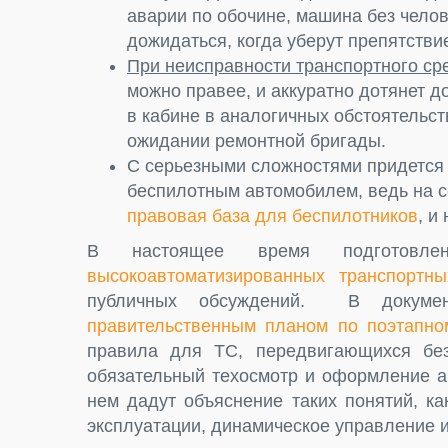
аварии по обочине, машина без челов
дожидаться, когда уберут препятстви
При неисправности транспортного ср
можно правее, и аккуратно дотянет д
в кабине в аналогичных обстоятельст
ожидании ремонтной бригады.
С серьезными сложностями придется с
беспилотным автомобилем, ведь на с
правовая база для беспилотников
, и
В настоящее время подгото
высокоавтоматизированных транспортны
публичных обсуждений. В докуме
правительственным планом по поэтапно
правила для ТС, передвигающихся без 
обязательный техосмотр и оформление а
нем дадут объяснение таких понятий, ка
эксплуатации, динамическое управление и 