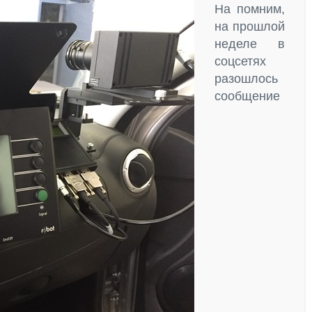
На помним,
на прошлой
неделе в
соцсетях
разошлось
сообщение