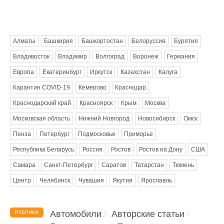
Метки
Алматы
Башкирия
Башкортостан
Белоруссия
Бурятия
Владивосток
Владимир
Волгоград
Воронеж
Германия
Европа
Екатеринбург
Иркутск
Казахстан
Калуга
Карантин COVID-19
Кемерово
Краснодар
Краснодарский край
Красноярск
Крым
Москва
Московская область
Нижний Новгород
Новосибирск
Омск
Пенза
Петербург
Подмосковье
Приморье
Республика Беларусь
Россия
Ростов
Ростов на Дону
США
Самара
Санкт-Петербург
Саратов
Татарстан
Тюмень
Центр
Челябинск
Чувашия
Якутия
Ярославль
Автомобили
Авторские статьи
РУБРИКИ