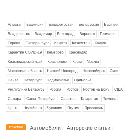
Метки
Алматы
Башкирия
Башкортостан
Белоруссия
Бурятия
Владивосток
Владимир
Волгоград
Воронеж
Германия
Европа
Екатеринбург
Иркутск
Казахстан
Калуга
Карантин COVID-19
Кемерово
Краснодар
Краснодарский край
Красноярск
Крым
Москва
Московская область
Нижний Новгород
Новосибирск
Омск
Пенза
Петербург
Подмосковье
Приморье
Республика Беларусь
Россия
Ростов
Ростов на Дону
США
Самара
Санкт-Петербург
Саратов
Татарстан
Тюмень
Центр
Челябинск
Чувашия
Якутия
Ярославль
Автомобили
Авторские статьи
РУБРИКИ