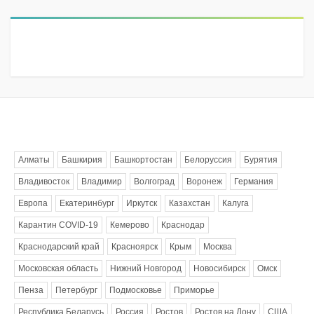
Метки
Алматы
Башкирия
Башкортостан
Белоруссия
Бурятия
Владивосток
Владимир
Волгоград
Воронеж
Германия
Европа
Екатеринбург
Иркутск
Казахстан
Калуга
Карантин COVID-19
Кемерово
Краснодар
Краснодарский край
Красноярск
Крым
Москва
Московская область
Нижний Новгород
Новосибирск
Омск
Пенза
Петербург
Подмосковье
Приморье
Республика Беларусь
Россия
Ростов
Ростов на Дону
США