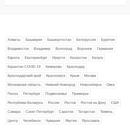
Метки
Алматы
Башкирия
Башкортостан
Белоруссия
Бурятия
Владивосток
Владимир
Волгоград
Воронеж
Германия
Европа
Екатеринбург
Иркутск
Казахстан
Калуга
Карантин COVID-19
Кемерово
Краснодар
Краснодарский край
Красноярск
Крым
Москва
Московская область
Нижний Новгород
Новосибирск
Омск
Пенза
Петербург
Подмосковье
Приморье
Республика Беларусь
Россия
Ростов
Ростов на Дону
США
Самара
Санкт-Петербург
Саратов
Татарстан
Тюмень
Центр
Челябинск
Чувашия
Якутия
Ярославль