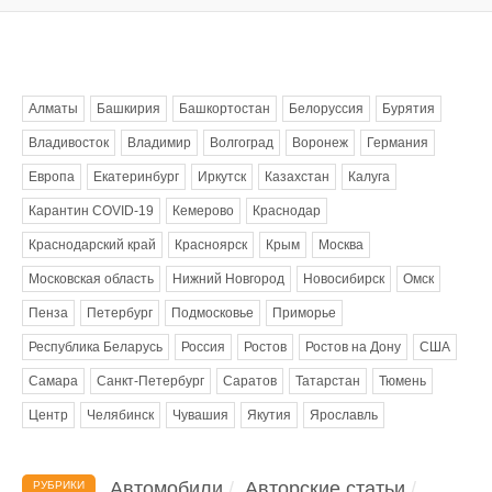
Метки
Алматы
Башкирия
Башкортостан
Белоруссия
Бурятия
Владивосток
Владимир
Волгоград
Воронеж
Германия
Европа
Екатеринбург
Иркутск
Казахстан
Калуга
Карантин COVID-19
Кемерово
Краснодар
Краснодарский край
Красноярск
Крым
Москва
Московская область
Нижний Новгород
Новосибирск
Омск
Пенза
Петербург
Подмосковье
Приморье
Республика Беларусь
Россия
Ростов
Ростов на Дону
США
Самара
Санкт-Петербург
Саратов
Татарстан
Тюмень
Центр
Челябинск
Чувашия
Якутия
Ярославль
Автомобили
Авторские статьи
РУБРИКИ