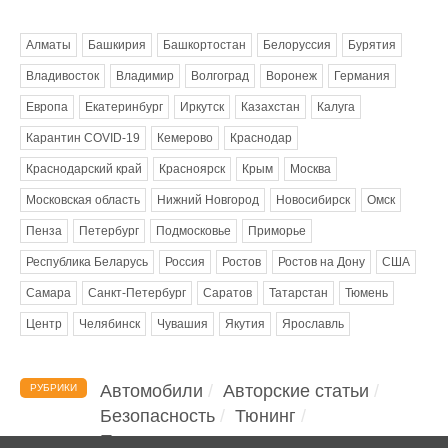
Метки
Алматы
Башкирия
Башкортостан
Белоруссия
Бурятия
Владивосток
Владимир
Волгоград
Воронеж
Германия
Европа
Екатеринбург
Иркутск
Казахстан
Калуга
Карантин COVID-19
Кемерово
Краснодар
Краснодарский край
Красноярск
Крым
Москва
Московская область
Нижний Новгород
Новосибирск
Омск
Пенза
Петербург
Подмосковье
Приморье
Республика Беларусь
Россия
Ростов
Ростов на Дону
США
Самара
Санкт-Петербург
Саратов
Татарстан
Тюмень
Центр
Челябинск
Чувашия
Якутия
Ярославль
Автомобили
Авторские статьи
РУБРИКИ
Безопасность
Тюнинг
Помощь водителю